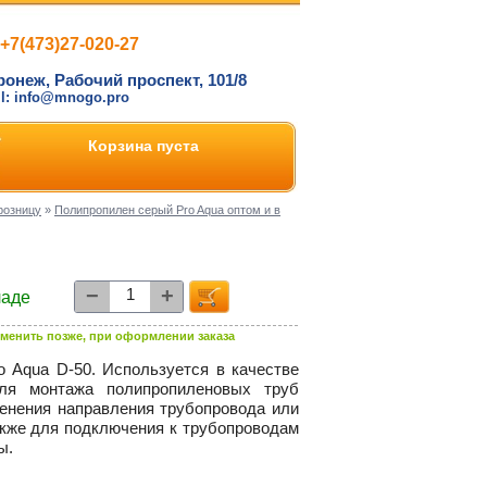
+7(473)27-020-27
ронеж, Рабочий проспект, 101/8
il: info@mnogo.pro
Корзина пуста
розницу
»
Полипропилен серый Pro Aqua оптом и в
−
+
ладе
менить позже, при оформлении заказа
o Aqua D-50.
Используется в качестве
для монтажа полипропиленовых труб
менения направления трубопровода или
акже для подключения к трубопроводам
ы.