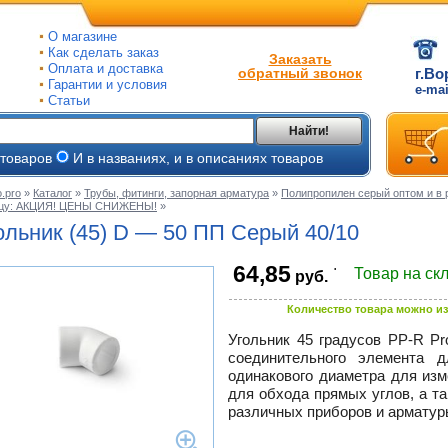
О магазине
Как сделать заказ
Заказать
Оплата и доставка
обратный звонок
г.Во
Гарантии и условия
e-ma
Статьи
Найти!
 товаров
И в названиях, и в описаниях товаров
.pro
»
Каталог
»
Трубы, фитинги, запорная арматура
»
Полипропилен серый оптом и в 
ицу: АКЦИЯ! ЦЕНЫ СНИЖЕНЫ!
»
ые
ольник (45) D — 50 ПП Серый 40/10
ые
.
64,85
Товар на ск
руб.
ьные
ве
и
Количество товара можно из
йки
ного
е
Угольник 45 градусов
PP-R Pr
соединительного элемента 
ры
одинакового диаметра для из
тлов
для обхода прямых углов, а т
тые
и
различных приборов и арматур
ры
ели