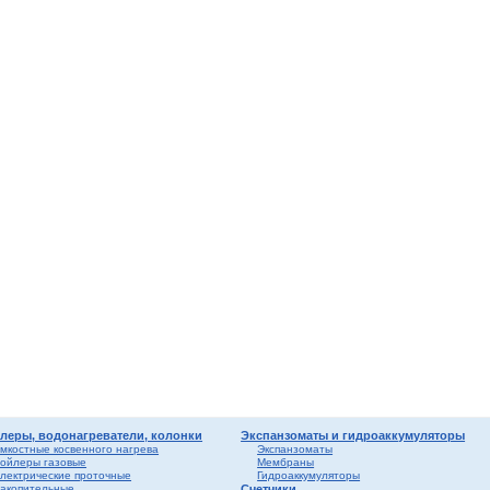
мные,
ика
ура
ерый
елый
о
ба и
вые
риалы
ы
леры, водонагреватели, колонки
Экспанзоматы и гидроаккумуляторы
мкостные косвенного нагрева
Экспанзоматы
ойлеры газовые
Мембраны
лектрические проточные
Гидроаккумуляторы
акопительные
Счетчики