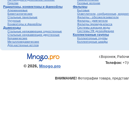
Горелки
Газовые колонки
Радиаторы, конвекторы и фанкойлы
Фильтры
Алюминиевые
Бытовые
Биметаллические
Осветлители, сорбционные, коррек
Стальные панельные
Фильтры - обезжелезиватели
Чугунные
Фильтры - умягчители
Конвекторы и фанкойлы
Фильтры премиум-класса
Дымоходы
Системы аэрации воды
Системы УФ дезинфекции
Стальные нержавеющие одностенные
Коллекторные группы
Стальные нержавеющие двустенные
Керамические
Коллекторные группы
Металлокерамические
Коллекторные шкафы
Для настенных котлов
г.Воронеж, Рабочи
Телефон:
+7(
© 2026,
Mnogo.pro
ВНИМАНИЕ!
Фотографии товара, представле