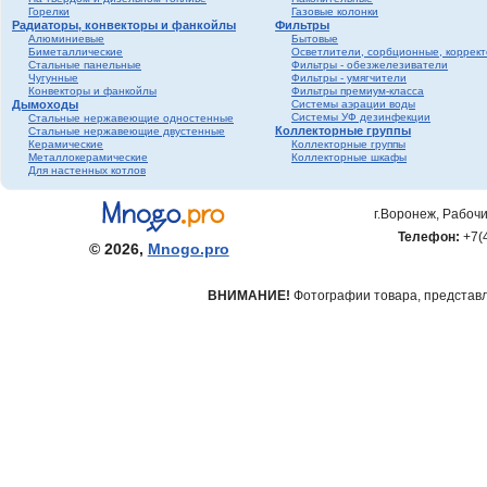
Горелки
Газовые колонки
Радиаторы, конвекторы и фанкойлы
Фильтры
Алюминиевые
Бытовые
Биметаллические
Осветлители, сорбционные, коррек
Стальные панельные
Фильтры - обезжелезиватели
Чугунные
Фильтры - умягчители
Конвекторы и фанкойлы
Фильтры премиум-класса
Дымоходы
Системы аэрации воды
Системы УФ дезинфекции
Стальные нержавеющие одностенные
Коллекторные группы
Стальные нержавеющие двустенные
Керамические
Коллекторные группы
Металлокерамические
Коллекторные шкафы
Для настенных котлов
г.Воронеж, Рабочи
Телефон:
+7(
© 2026,
Mnogo.pro
ВНИМАНИЕ!
Фотографии товара, представле