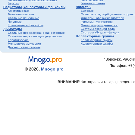
Горелки
Газовые колонки
Радиаторы, конвекторы и фанкойлы
Фильтры
Алюминиевые
Бытовые
Биметаллические
Осветлители, сорбционные, коррек
Стальные панельные
Фильтры - обезжелезиватели
Чугунные
Фильтры - умягчители
Конвекторы и фанкойлы
Фильтры премиум-класса
Дымоходы
Системы аэрации воды
Системы УФ дезинфекции
Стальные нержавеющие одностенные
Коллекторные группы
Стальные нержавеющие двустенные
Керамические
Коллекторные группы
Металлокерамические
Коллекторные шкафы
Для настенных котлов
г.Воронеж, Рабочи
Телефон:
+7(
© 2026,
Mnogo.pro
ВНИМАНИЕ!
Фотографии товара, представле