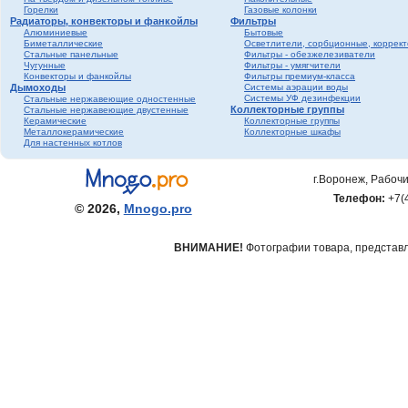
Горелки
Газовые колонки
Радиаторы, конвекторы и фанкойлы
Фильтры
Алюминиевые
Бытовые
Биметаллические
Осветлители, сорбционные, коррек
Стальные панельные
Фильтры - обезжелезиватели
Чугунные
Фильтры - умягчители
Конвекторы и фанкойлы
Фильтры премиум-класса
Дымоходы
Системы аэрации воды
Системы УФ дезинфекции
Стальные нержавеющие одностенные
Коллекторные группы
Стальные нержавеющие двустенные
Керамические
Коллекторные группы
Металлокерамические
Коллекторные шкафы
Для настенных котлов
г.Воронеж, Рабочи
Телефон:
+7(
© 2026,
Mnogo.pro
ВНИМАНИЕ!
Фотографии товара, представле