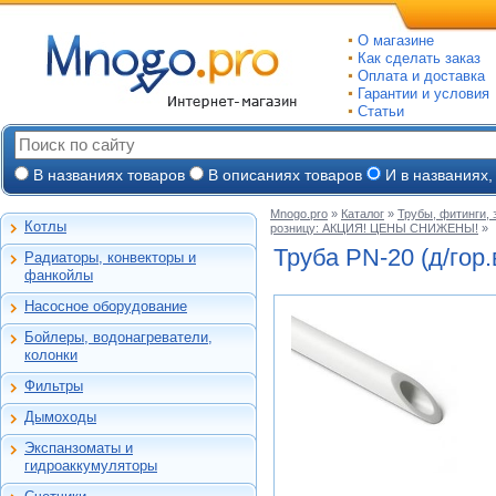
О магазине
Как сделать заказ
Оплата и доставка
Гарантии и условия
Статьи
В названиях товаров
В описаниях товаров
И в названиях,
Mnogo.pro
»
Каталог
»
Трубы, фитинги,
Котлы
розницу: АКЦИЯ! ЦЕНЫ СНИЖЕНЫ!
»
Настенные газовые
Труба
PN-20
(д/гор
Радиаторы, конвекторы и
Напольные газовые
Алюминиевые
фанкойлы
Электрокотлы
Биметаллические
Насосное оборудование
На твердом и
Стальные панельные
Циркуляционные
дизельном топливе
Бойлеры, водонагреватели,
Чугунные
Насосные станции
Горелки, надстройки
Емкостные косвенного
колонки
Конвекторы и
Канализационные
нагрева
фанкойлы
станции, насосы
Фильтры
Бойлеры газовые
Бытовые
Газовые конвекторы
Дренажные
Электрические
Дымоходы
Автоматические
Комплектующие
Скважинные
проточные
Для настенных котлов
фильтры-
погружные
Стальные трубчатые
Экспанзоматы и
Накопительные
обезжелезиватели
Феррум -
Экспанзоматы
Фекальные
гидроаккумуляторы
нержавеющие
Газовые колонки
Автоматические
одностенные
Гидроаккумуляторы
Промышленные
фильтры-умягчители