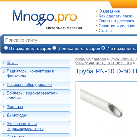
О магазине
Как сделать заказ
Оплата и доставка
Гарантии и условия
Статьи
В названиях товаров
В описаниях товаров
И в названиях,
Mnogo.pro
»
Каталог
»
Трубы, фитинги,
Котлы
розницу: АКЦИЯ! ЦЕНЫ СНИЖЕНЫ!
»
Настенные газовые
Труба
PN-10 D-50
П
Радиаторы, конвекторы и
Напольные газовые
Алюминиевые
фанкойлы
Электрокотлы
Биметаллические
Насосное оборудование
На твердом и
Стальные панельные
Циркуляционные
дизельном топливе
Бойлеры, водонагреватели,
Чугунные
Насосные станции
Горелки, надстройки
Емкостные косвенного
колонки
Конвекторы и
Канализационные
нагрева
фанкойлы
станции, насосы
Фильтры
Бойлеры газовые
Бытовые
Газовые конвекторы
Дренажные
Электрические
Дымоходы
Автоматические
Комплектующие
Скважинные
проточные
Для настенных котлов
фильтры-
погружные
Стальные трубчатые
Экспанзоматы и
Накопительные
обезжелезиватели
Феррум -
Экспанзоматы
Фекальные
гидроаккумуляторы
нержавеющие
Газовые колонки
Автоматические
одностенные
Гидроаккумуляторы
Промышленные
фильтры-умягчители