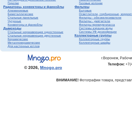
Горелки
Газовые колонки
Радиаторы, конвекторы и фанкойлы
Фильтры
Алюминиевые
Бытовые
Биметаллические
Осветлители, сорбционные, коррек
Стальные панельные
Фильтры - обезжелезиватели
Чугунные
Фильтры - умягчители
Конвекторы и фанкойлы
Фильтры премиум-класса
Дымоходы
Системы аэрации воды
Системы УФ дезинфекции
Стальные нержавеющие одностенные
Коллекторные группы
Стальные нержавеющие двустенные
Керамические
Коллекторные группы
Металлокерамические
Коллекторные шкафы
Для настенных котлов
г.Воронеж, Рабочи
Телефон:
+7(
© 2026,
Mnogo.pro
ВНИМАНИЕ!
Фотографии товара, представле