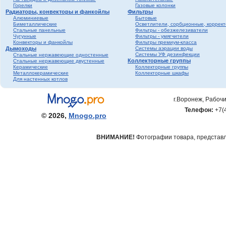
Горелки
Газовые колонки
Радиаторы, конвекторы и фанкойлы
Фильтры
Алюминиевые
Бытовые
Биметаллические
Осветлители, сорбционные, коррек
Стальные панельные
Фильтры - обезжелезиватели
Чугунные
Фильтры - умягчители
Конвекторы и фанкойлы
Фильтры премиум-класса
Дымоходы
Системы аэрации воды
Системы УФ дезинфекции
Стальные нержавеющие одностенные
Коллекторные группы
Стальные нержавеющие двустенные
Керамические
Коллекторные группы
Металлокерамические
Коллекторные шкафы
Для настенных котлов
г.Воронеж, Рабочи
Телефон:
+7(
© 2026,
Mnogo.pro
ВНИМАНИЕ!
Фотографии товара, представле