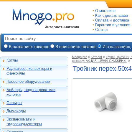
О магазине
Как сделать заказ
Оплата и доставка
Гарантии и условия
Статьи
В названиях товаров
В описаниях товаров
И в названиях,
Mnogo.pro
»
Каталог
»
Трубы, фитинги,
Котлы
розницу: АКЦИЯ! ЦЕНЫ СНИЖЕНЫ!
»
Настенные газовые
Тройник перех.50х
Радиаторы, конвекторы и
Напольные газовые
Алюминиевые
фанкойлы
Электрокотлы
Биметаллические
Насосное оборудование
На твердом и
Стальные панельные
Циркуляционные
дизельном топливе
Бойлеры, водонагреватели,
Чугунные
Насосные станции
Горелки, надстройки
Емкостные косвенного
колонки
Конвекторы и
Канализационные
нагрева
фанкойлы
станции, насосы
Фильтры
Бойлеры газовые
Бытовые
Газовые конвекторы
Дренажные
Электрические
Дымоходы
Автоматические
Комплектующие
Скважинные
проточные
Для настенных котлов
фильтры-
погружные
Стальные трубчатые
Экспанзоматы и
Накопительные
обезжелезиватели
Феррум -
Экспанзоматы
Фекальные
гидроаккумуляторы
нержавеющие
Газовые колонки
Автоматические
одностенные
Гидроаккумуляторы
Промышленные
фильтры-умягчители