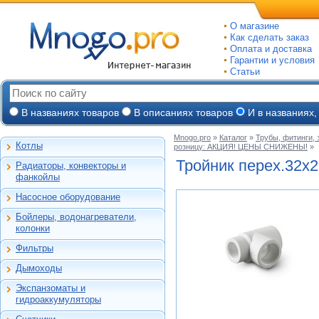
О магазине
Как сделать заказ
Оплата и доставка
Гарантии и условия
Статьи
В названиях товаров
В описаниях товаров
И в названиях,
Mnogo.pro
»
Каталог
»
Трубы, фитинги,
Котлы
розницу: АКЦИЯ! ЦЕНЫ СНИЖЕНЫ!
»
Настенные газовые
Тройник перех.32х
Радиаторы, конвекторы и
Напольные газовые
Алюминиевые
фанкойлы
Электрокотлы
Биметаллические
Насосное оборудование
На твердом и
Стальные панельные
Циркуляционные
дизельном топливе
Бойлеры, водонагреватели,
Чугунные
Насосные станции
Горелки, надстройки
Емкостные косвенного
колонки
Конвекторы и
Канализационные
нагрева
фанкойлы
станции, насосы
Фильтры
Бойлеры газовые
Бытовые
Газовые конвекторы
Дренажные
Электрические
Дымоходы
Автоматические
Комплектующие
Скважинные
проточные
Для настенных котлов
фильтры-
погружные
Стальные трубчатые
Экспанзоматы и
Накопительные
обезжелезиватели
Феррум -
Экспанзоматы
Фекальные
гидроаккумуляторы
нержавеющие
Газовые колонки
Автоматические
одностенные
Гидроаккумуляторы
Промышленные
фильтры-умягчители