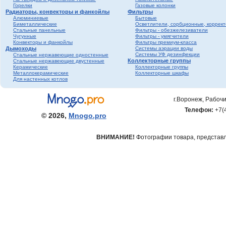
Горелки
Газовые колонки
Радиаторы, конвекторы и фанкойлы
Фильтры
Алюминиевые
Бытовые
Биметаллические
Осветлители, сорбционные, коррек
Стальные панельные
Фильтры - обезжелезиватели
Чугунные
Фильтры - умягчители
Конвекторы и фанкойлы
Фильтры премиум-класса
Дымоходы
Системы аэрации воды
Системы УФ дезинфекции
Стальные нержавеющие одностенные
Коллекторные группы
Стальные нержавеющие двустенные
Керамические
Коллекторные группы
Металлокерамические
Коллекторные шкафы
Для настенных котлов
г.Воронеж, Рабочи
Телефон:
+7(
© 2026,
Mnogo.pro
ВНИМАНИЕ!
Фотографии товара, представле