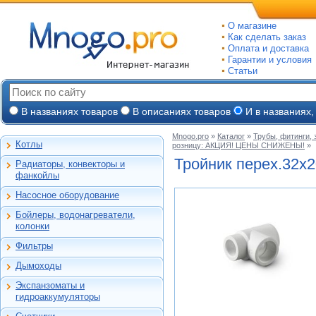
О магазине
Как сделать заказ
Оплата и доставка
Гарантии и условия
Статьи
В названиях товаров
В описаниях товаров
И в названиях,
Mnogo.pro
»
Каталог
»
Трубы, фитинги,
Котлы
розницу: АКЦИЯ! ЦЕНЫ СНИЖЕНЫ!
»
Настенные газовые
Тройник перех.32х
Радиаторы, конвекторы и
Напольные газовые
Алюминиевые
фанкойлы
Электрокотлы
Биметаллические
Насосное оборудование
На твердом и
Стальные панельные
Циркуляционные
дизельном топливе
Бойлеры, водонагреватели,
Чугунные
Насосные станции
Горелки, надстройки
Емкостные косвенного
колонки
Конвекторы и
Канализационные
нагрева
фанкойлы
станции, насосы
Фильтры
Бойлеры газовые
Бытовые
Газовые конвекторы
Дренажные
Электрические
Дымоходы
Автоматические
Комплектующие
Скважинные
проточные
Для настенных котлов
фильтры-
погружные
Стальные трубчатые
Экспанзоматы и
Накопительные
обезжелезиватели
Феррум -
Экспанзоматы
Фекальные
гидроаккумуляторы
нержавеющие
Газовые колонки
Автоматические
одностенные
Гидроаккумуляторы
Промышленные
фильтры-умягчители