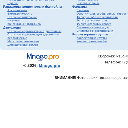
Горелки
Газовые колонки
Радиаторы, конвекторы и фанкойлы
Фильтры
Алюминиевые
Бытовые
Биметаллические
Осветлители, сорбционные, коррек
Стальные панельные
Фильтры - обезжелезиватели
Чугунные
Фильтры - умягчители
Конвекторы и фанкойлы
Фильтры премиум-класса
Дымоходы
Системы аэрации воды
Системы УФ дезинфекции
Стальные нержавеющие одностенные
Коллекторные группы
Стальные нержавеющие двустенные
Керамические
Коллекторные группы
Металлокерамические
Коллекторные шкафы
Для настенных котлов
г.Воронеж, Рабочи
Телефон:
+7(
© 2026,
Mnogo.pro
ВНИМАНИЕ!
Фотографии товара, представле