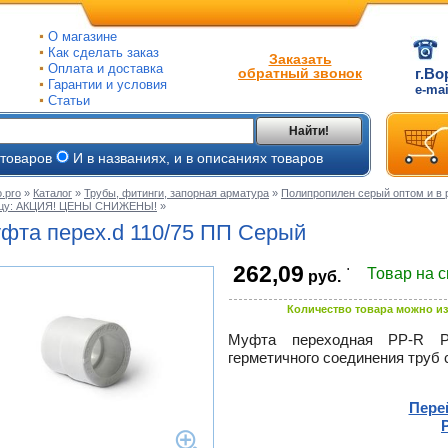
О магазине
Как сделать заказ
Заказать
Оплата и доставка
обратный звонок
г.Во
Гарантии и условия
e-ma
Статьи
Найти!
 товаров
И в названиях, и в описаниях товаров
.pro
»
Каталог
»
Трубы, фитинги, запорная арматура
»
Полипропилен серый оптом и в 
ицу: АКЦИЯ! ЦЕНЫ СНИЖЕНЫ!
»
ые
фта перех.d 110/75 ПП Серый
ые
.
262,09
Товар на 
руб.
ьные
ве
и
Количество товара можно из
йки
ного
е
Муфта переходная
PP-R
Pr
герметичного соединения труб 
ры
тлов
тые
и
Пере
ры
ели