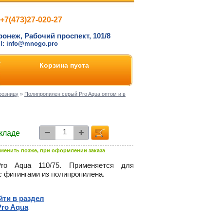
+7(473)27-020-27
ронеж, Рабочий проспект, 101/8
il: info@mnogo.pro
Корзина пуста
розницу
»
Полипропилен серый Pro Aqua оптом и в
−
+
складе
менить позже, при оформлении заказа
o Aqua 110/75. Применяется для
с фитингами из полипропилена.
йти в раздел
Pro Aqua