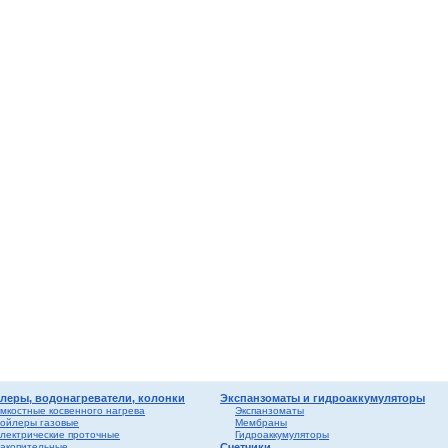
мные,
ика
ура
ерый
елый
о
ба и
вые
риалы
ы
леры, водонагреватели, колонки
Экспанзоматы и гидроаккумуляторы
мкостные косвенного нагрева
Экспанзоматы
ойлеры газовые
Мембраны
лектрические проточные
Гидроаккумуляторы
акопительные
Счетчики