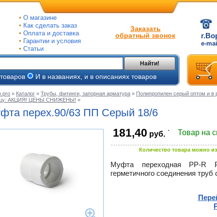
О магазине
Как сделать заказ
Заказать
Оплата и доставка
обратный звонок
г.Во
Гарантии и условия
e-ma
Статьи
Найти!
 товаров
И в названиях, и в описаниях товаров
.pro
»
Каталог
»
Трубы, фитинги, запорная арматура
»
Полипропилен серый оптом и в 
ицу: АКЦИЯ! ЦЕНЫ СНИЖЕНЫ!
»
ые
фта перех.90/63 ПП Серый 18/6
ые
.
181,40
Товар на 
руб.
ьные
ве
и
Количество товара можно из
йки
ного
е
Муфта переходная
PP-R
Pr
герметичного соединения труб 
ры
тлов
тые
и
Пере
ры
ели