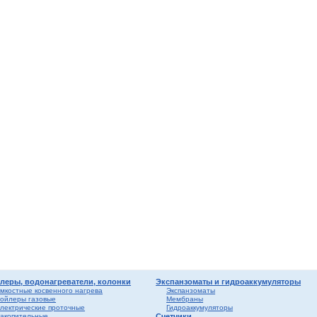
мные,
ика
ура
ерый
елый
о
ба и
вые
риалы
ы
леры, водонагреватели, колонки
Экспанзоматы и гидроаккумуляторы
мкостные косвенного нагрева
Экспанзоматы
ойлеры газовые
Мембраны
лектрические проточные
Гидроаккумуляторы
акопительные
Счетчики