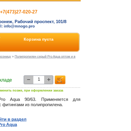
+7(473)27-020-27
ронеж, Рабочий проспект, 101/8
il: info@mnogo.pro
Корзина пуста
розницу
»
Полипропилен серый Pro Aqua оптом и в
−
+
складе
менить позже, при оформлении заказа
o Aqua 90/63. Применяется для
с фитингами из полипропилена.
йти в раздел
Pro Aqua