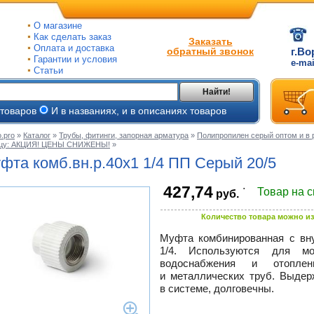
О магазине
Как сделать заказ
Заказать
Оплата и доставка
обратный звонок
г.Во
Гарантии и условия
e-ma
Статьи
Найти!
 товаров
И в названиях, и в описаниях товаров
.pro
»
Каталог
»
Трубы, фитинги, запорная арматура
»
Полипропилен серый оптом и в 
ицу: АКЦИЯ! ЦЕНЫ СНИЖЕНЫ!
»
ые
фта комб.вн.р.40х1 1/4 ПП Серый 20/5
ые
.
427,74
Товар на 
руб.
ьные
ве
и
Количество товара можно из
йки
ного
е
Муфта комбинированная с вн
1/4. Используются для мо
ры
водоснабжения и отопле
тлов
и металлических труб. Выдер
тые
и
в системе, долговечны.
ры
ели