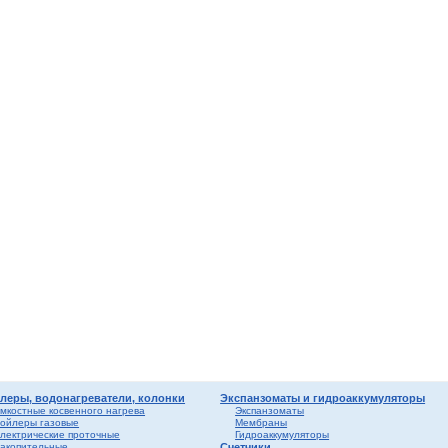
мные,
ика
ура
ерый
елый
о
ба и
вые
риалы
ы
леры, водонагреватели, колонки
Экспанзоматы и гидроаккумуляторы
мкостные косвенного нагрева
Экспанзоматы
ойлеры газовые
Мембраны
лектрические проточные
Гидроаккумуляторы
акопительные
Счетчики