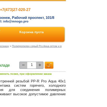
+7(473)27-020-27
ронеж, Рабочий проспект, 101/8
il: info@mnogo.pro
Корзина пуста
розницу
»
Полипропилен серый Pro Aqua оптом и в
−
+
складе
менить позже, при оформлении заказа
утренней резьбой
PP-R
Pro Aqua 40х1
нтажа систем горячего, холодного
ния для соединения полимерных
живают высокое допустимое давление