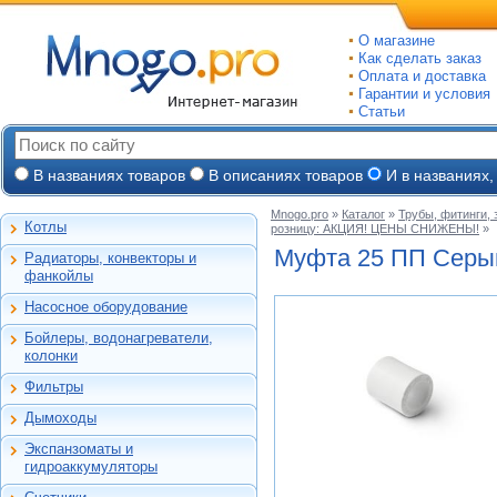
О магазине
Как сделать заказ
Оплата и доставка
Гарантии и условия
Статьи
В названиях товаров
В описаниях товаров
И в названиях,
Mnogo.pro
»
Каталог
»
Трубы, фитинги,
Котлы
розницу: АКЦИЯ! ЦЕНЫ СНИЖЕНЫ!
»
Настенные газовые
Муфта 25 ПП Серый
Радиаторы, конвекторы и
Напольные газовые
Алюминиевые
фанкойлы
Электрокотлы
Биметаллические
Насосное оборудование
На твердом и
Стальные панельные
Циркуляционные
дизельном топливе
Бойлеры, водонагреватели,
Чугунные
Насосные станции
Горелки, надстройки
Емкостные косвенного
колонки
Конвекторы и
Канализационные
нагрева
фанкойлы
станции, насосы
Фильтры
Бойлеры газовые
Бытовые
Газовые конвекторы
Дренажные
Электрические
Дымоходы
Автоматические
Комплектующие
Скважинные
проточные
Для настенных котлов
фильтры-
погружные
Стальные трубчатые
Экспанзоматы и
Накопительные
обезжелезиватели
Феррум -
Экспанзоматы
Фекальные
гидроаккумуляторы
нержавеющие
Газовые колонки
Автоматические
одностенные
Гидроаккумуляторы
Промышленные
фильтры-умягчители