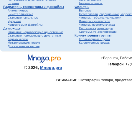
Горелки
Газовые колонки
Радиаторы, конвекторы и фанкойлы
Фильтры
Алюминиевые
Бытовые
Биметаллические
Осветлители, сорбционные, коррек
Стальные панельные
Фильтры - обезжелезиватели
Чугунные
Фильтры - умягчители
Конвекторы и фанкойлы
Фильтры премиум-класса
Дымоходы
Системы аэрации воды
Системы УФ дезинфекции
Стальные нержавеющие одностенные
Коллекторные группы
Стальные нержавеющие двустенные
Керамические
Коллекторные группы
Металлокерамические
Коллекторные шкафы
Для настенных котлов
г.Воронеж, Рабочи
Телефон:
+7(
© 2026,
Mnogo.pro
ВНИМАНИЕ!
Фотографии товара, представле