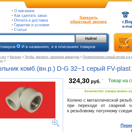
О магазине
Как сделать заказ
Заказать
Оплата и доставка
обратный звонок
г.Во
Гарантии и условия
e-ma
Статьи
Найти!
 товаров
И в названиях, и в описаниях товаров
.pro
»
Каталог
»
Трубы, фитинги, запорная арматура
»
Полипропилен серый оптом и в 
цу
»
ые
ольник комб.(вн.р.)
D-G
32−1 серый
FV-plast
ые
.
324,30
Товар на 
руб.
ьные
ве
и
Количество товара можно из
йки
ного
е
Колено с металлической резьб
при переходе от сварной ч
ры
к резьбовому латунному соедин
тлов
тые
и
Пере
ры
ели