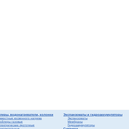
мные,
ика
ура
ерый
елый
о
ба и
вые
риалы
ы
леры, водонагреватели, колонки
Экспанзоматы и гидроаккумуляторы
мкостные косвенного нагрева
Экспанзоматы
ойлеры газовые
Мембраны
лектрические проточные
Гидроаккумуляторы
акопительные
Счетчики