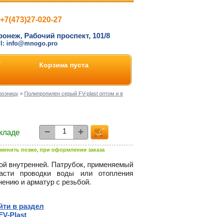
+7(473)27-020-27
ронеж, Рабочий проспект, 101/8
il: info@mnogo.pro
Корзина пуста
розницу
»
Полипропилен серый FV-plast оптом и в
−
+
складе
менить позже, при оформлении заказа
ой внутренней. Патрубок, применяемый
асти проводки воды или отопления
ению и арматур с резьбой.
йти в раздел
FV-Plast