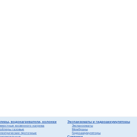
мные,
ика
ура
ерый
елый
о
ба и
вые
риалы
ы
леры, водонагреватели, колонки
Экспанзоматы и гидроаккумуляторы
мкостные косвенного нагрева
Экспанзоматы
ойлеры газовые
Мембраны
лектрические проточные
Гидроаккумуляторы
акопительные
Счетчики