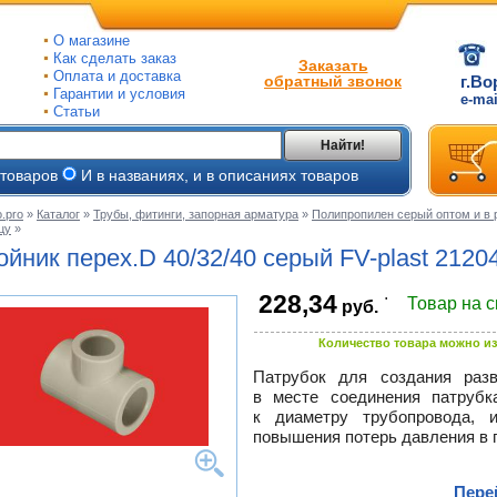
О магазине
Как сделать заказ
Заказать
Оплата и доставка
обратный звонок
г.Во
Гарантии и условия
e-ma
Статьи
Найти!
 товаров
И в названиях, и в описаниях товаров
.pro
»
Каталог
»
Трубы, фитинги, запорная арматура
»
Полипропилен серый оптом и в 
цу
»
ые
ойник перех.D 40/32/40 серый
FV-plast
2120
ые
.
228,34
Товар на 
руб.
ьные
ве
и
Количество товара можно из
йки
ного
е
Патрубок для создания разв
в месте соединения патрубк
ры
к диаметру трубопровода, 
тлов
повышения потерь давления в 
тые
и
ры
ели
Пере