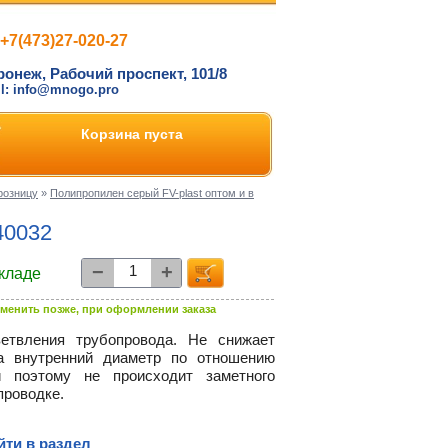
+7(473)27-020-27
ронеж, Рабочий проспект, 101/8
il: info@mnogo.pro
Корзина пуста
розницу
»
Полипропилен серый FV-plast оптом и в
40032
−
+
складе
менить позже, при оформлении заказа
етвления трубопровода. Не снижает
а внутренний диаметр по отношению
и поэтому не происходит заметного
проводке.
йти в раздел