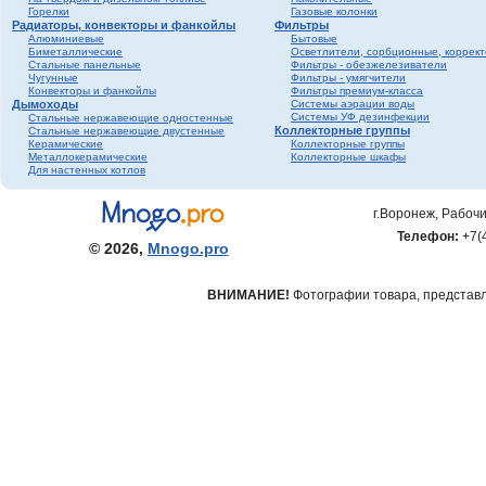
Горелки
Газовые колонки
Радиаторы, конвекторы и фанкойлы
Фильтры
Алюминиевые
Бытовые
Биметаллические
Осветлители, сорбционные, коррек
Стальные панельные
Фильтры - обезжелезиватели
Чугунные
Фильтры - умягчители
Конвекторы и фанкойлы
Фильтры премиум-класса
Дымоходы
Системы аэрации воды
Системы УФ дезинфекции
Стальные нержавеющие одностенные
Коллекторные группы
Стальные нержавеющие двустенные
Керамические
Коллекторные группы
Металлокерамические
Коллекторные шкафы
Для настенных котлов
г.Воронеж, Рабочи
Телефон:
+7(
© 2026,
Mnogo.pro
ВНИМАНИЕ!
Фотографии товара, представле