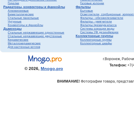
Горелки
Газовые колонки
Радиаторы, конвекторы и фанкойлы
Фильтры
Алюминиевые
Бытовые
Биметаллические
Осветлители, сорбционные, коррек
Стальные панельные
Фильтры - обезжелезиватели
Чугунные
Фильтры - умягчители
Конвекторы и фанкойлы
Фильтры премиум-класса
Дымоходы
Системы аэрации воды
Системы УФ дезинфекции
Стальные нержавеющие одностенные
Коллекторные группы
Стальные нержавеющие двустенные
Керамические
Коллекторные группы
Металлокерамические
Коллекторные шкафы
Для настенных котлов
г.Воронеж, Рабочи
Телефон:
+7(
© 2026,
Mnogo.pro
ВНИМАНИЕ!
Фотографии товара, представле