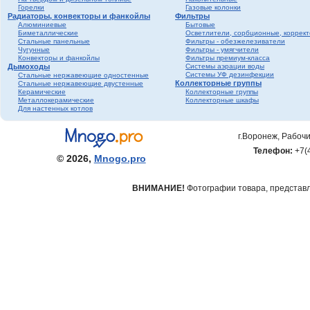
Горелки
Газовые колонки
Радиаторы, конвекторы и фанкойлы
Фильтры
Алюминиевые
Бытовые
Биметаллические
Осветлители, сорбционные, коррек
Стальные панельные
Фильтры - обезжелезиватели
Чугунные
Фильтры - умягчители
Конвекторы и фанкойлы
Фильтры премиум-класса
Дымоходы
Системы аэрации воды
Системы УФ дезинфекции
Стальные нержавеющие одностенные
Коллекторные группы
Стальные нержавеющие двустенные
Керамические
Коллекторные группы
Металлокерамические
Коллекторные шкафы
Для настенных котлов
г.Воронеж, Рабочи
Телефон:
+7(
© 2026,
Mnogo.pro
ВНИМАНИЕ!
Фотографии товара, представле