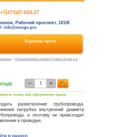
+7(473)27-020-27
ронеж, Рабочий проспект, 101/8
il: info@mnogo.pro
Корзина пуста
розницу
»
Полипропилен серый FV-plast оптом и в
−
+
складе
менить позже, при оформлении заказа
здать разветвление трубопровода.
нения патрубка внутренний диаметр
бопровода, и поэтому не происходит
авления в проводке.
йти в раздел