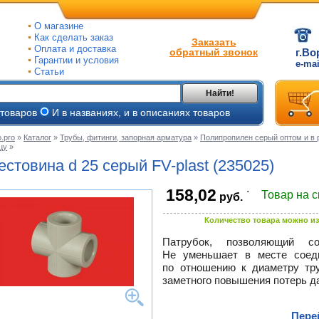
О магазине
Как сделать заказ
Заказать
Оплата и доставка
обратный звонок
г.Во
Гарантии и условия
e-ma
Статьи
Найти!
 товаров
И в названиях, и в описаниях товаров
.pro
»
Каталог
»
Трубы, фитинги, запорная арматура
»
Полипропилен серый оптом и в 
цу
»
ые
естовина d 25 серый
FV-plast
(235025)
ые
.
158,02
Товар на 
руб.
ьные
ве
и
Количество товара можно из
йки
ного
е
Патрубок, позволяющий со
Не уменьшает в месте соеди
ры
по отношению к диаметру тру
тлов
заметного повышения потерь д
тые
и
ры
ели
Пере