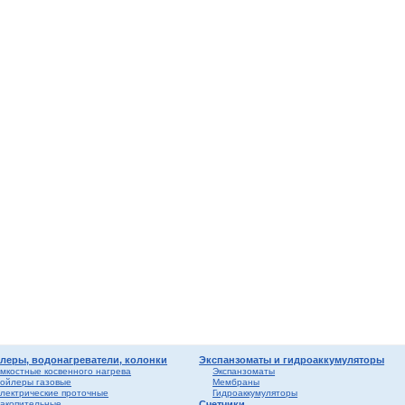
мные,
ика
ура
ерый
елый
о
ба и
вые
риалы
ы
леры, водонагреватели, колонки
Экспанзоматы и гидроаккумуляторы
мкостные косвенного нагрева
Экспанзоматы
ойлеры газовые
Мембраны
лектрические проточные
Гидроаккумуляторы
акопительные
Счетчики