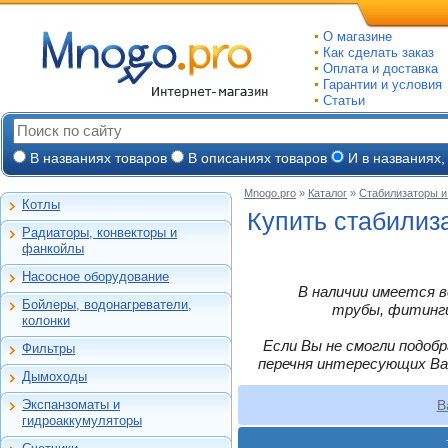
О магазине
Как сделать заказ
Оплата и доставка
Гарантии и условия
Статьи
В названиях товаров
В описаниях товаров
И в названиях,
Mnogo.pro
»
Каталог
»
Стабилизаторы 
Котлы
Настенные газовые
Купить стабилиз
Радиаторы, конвекторы и
Напольные газовые
Алюминиевые
фанкойлы
Электрокотлы
Биметаллические
Насосное оборудование
На твердом и
Стальные панельные
Циркуляционные
В наличии имеется в
дизельном топливе
Бойлеры, водонагреватели,
Чугунные
Насосные станции
трубы, фитинги,
Горелки, надстройки
Емкостные косвенного
колонки
Конвекторы и
Канализационные
нагрева
фанкойлы
станции, насосы
Если Вы не смогли подоб
Фильтры
Бойлеры газовые
Бытовые
Газовые конвекторы
перечня интересующих Ва
Дренажные
Электрические
Дымоходы
Автоматические
Комплектующие
Скважинные
проточные
Для настенных котлов
фильтры-
погружные
Стальные трубчатые
Экспанзоматы и
B
Накопительные
обезжелезиватели
Феррум -
Экспанзоматы
Фекальные
гидроаккумуляторы
нержавеющие
Газовые колонки
Автоматические
одностенные
Гидроаккумуляторы
Промышленные
фильтры-умягчители