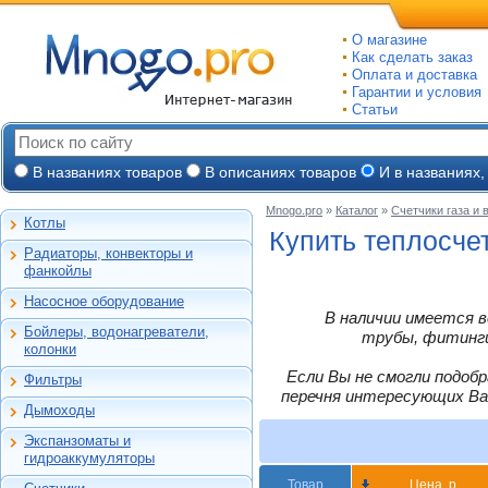
О магазине
Как сделать заказ
Оплата и доставка
Гарантии и условия
Статьи
В названиях товаров
В описаниях товаров
И в названиях,
Mnogo.pro
»
Каталог
»
Счетчики газа и 
Котлы
Настенные газовые
Купить теплосчет
Радиаторы, конвекторы и
Напольные газовые
Алюминиевые
фанкойлы
Электрокотлы
Биметаллические
Насосное оборудование
На твердом и
Стальные панельные
Циркуляционные
В наличии имеется в
дизельном топливе
Бойлеры, водонагреватели,
Чугунные
Насосные станции
трубы, фитинги,
Горелки, надстройки
Емкостные косвенного
колонки
Конвекторы и
Канализационные
нагрева
фанкойлы
станции, насосы
Если Вы не смогли подоб
Фильтры
Бойлеры газовые
Бытовые
Газовые конвекторы
перечня интересующих Ва
Дренажные
Электрические
Дымоходы
Автоматические
Комплектующие
Скважинные
проточные
Для настенных котлов
фильтры-
погружные
Стальные трубчатые
Экспанзоматы и
Накопительные
обезжелезиватели
Феррум -
Экспанзоматы
Фекальные
гидроаккумуляторы
нержавеющие
Газовые колонки
Автоматические
одностенные
Гидроаккумуляторы
Промышленные
фильтры-умягчители
Товар
Цена, р