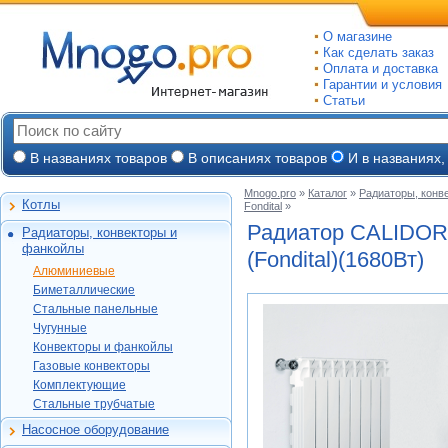
О магазине
Как сделать заказ
Оплата и доставка
Гарантии и условия
Статьи
В названиях товаров
В описаниях товаров
И в названиях,
Mnogo.pro
»
Каталог
»
Радиаторы, конв
Котлы
Fondital
»
Настенные газовые
Радиатор CALIDOR
Радиаторы, конвекторы и
Напольные газовые
Алюминиевые
фанкойлы
(Fondital)(1680Вт)
Электрокотлы
Биметаллические
Алюминиевые
На твердом и
Стальные панельные
Global
Биметаллические
дизельном топливе
Чугунные
Konner
Konner
Стальные панельные
Горелки, надстройки
Purmo
Конвекторы и
Global
Royal Thermo
Чугунные
фанкойлы
Konner
Kermi
Varmega
Конвекторы и фанкойлы
Alcobro
Газовые конвекторы
Etalon
Exemet
Buderus
Газовые конвекторы
Rifar
Alecord
Росс
Комплектующие
Бриз (КЗТО)
Ogint
Комплектующие
МАКТЕРМ
Royal Thermo
МАКТЕРМ
Комплектующие
Стальные трубчатые
Termica
Стальные трубчатые
Луганск
Alcobro
Lammin
КЗТО
Oasis
Насосное оборудование
МАКТЕРМ
Rifar
Циркуляционные
Thermex