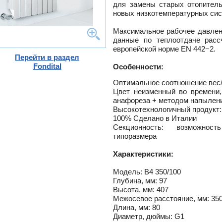
для замены старых отопитель
и
ного
новых низкотемпературных сис
е
Максимальное рабочее давлен
данные по теплоотдаче расс
тлов
европейской норме EN 442−2.
и
Перейти в раздел
Fondital
Особенности:
ры
ели
Оптимальное соотношение вес
-
Цвет неизменный во времени,
ели
анафореза + методом напылен
ты
Высокотехнологичный продукт:
100% Сделано в Италии
ющие
вых
а
Секционность: возможнос
тры
типоразмера
ющие
ды
кафы
ры
Характеристики:
лы
и,
Модель: B4 350/100
дули
-
Глубина, мм: 97
и пр.
Высота, мм: 407
Межосевое расстояние, мм: 35
ны
Длина, мм: 80
ые,
Диаметр, дюймы: G1
,