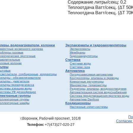
Содержание литры/секц: 0,2
лен
о
Теплоотдача Ватт/секц. (ΔT 50K
Теплоотдача Ватт/секц. (ΔT 70K
истем
вые
ы и
риалы
е
ы
ss
ости
леры, водонагреватели, колонки
Экспанзоматы и гидроаккумуляторы
мкостные косвенного нагрева
Экспанзоматы
ойлеры газовые
Мембраны
лектрические проточные
Гидроаккумуляторы
мные,
акопительные
Счетчики
азовые колонки
Счетчики воды
ьтры
Счетчики газа
ика
ытовые
Автоматика
светлители, сорбционные, корректоры
Погодозависимая автоматика
ильтры - обезжелезиватели
Контроллеры, клапаны и приводы
ильтры - умягчители
Комнатные регуляторы
ильтры премиум-класса
Манометры, термометры
истемы аэрации воды
Редукторы, клапаны, воздухоотводчики
истемы УФ дезинфекции
Автоматизация систем водоснабжения
лекторные группы
Система предотвращения протечек воды
оллекторные группы
Автоматика Danfoss
оллекторные шкафы
Кондиционеры
Настенные сплит-системы
ерый
елый
По
г.Воронеж, Рабочий проспект, 101/8
Согласие
Телефон:
+7(473)27-020-27
ба и