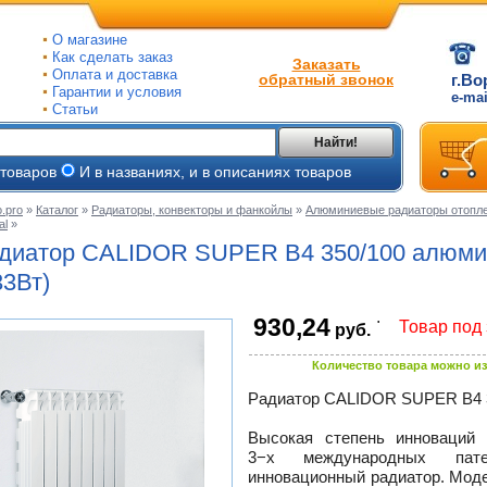
О магазине
Как сделать заказ
Заказать
Оплата и доставка
обратный звонок
г.Во
Гарантии и условия
e-ma
Статьи
Найти!
 товаров
И в названиях, и в описаниях товаров
.pro
»
Каталог
»
Радиаторы, конвекторы и фанкойлы
»
Алюминиевые радиаторы отопле
al
»
ые
диатор CALIDOR SUPER B4 350/100 алюмини
ые
33Вт)
ьные
.
ве
930,24
Товар под 
руб.
йки
Количество товара можно из
ры
Радиатор CALIDOR SUPER B4 35
Высокая степень инноваций 
тые
3−х международных пат
инновационный радиатор. Моде