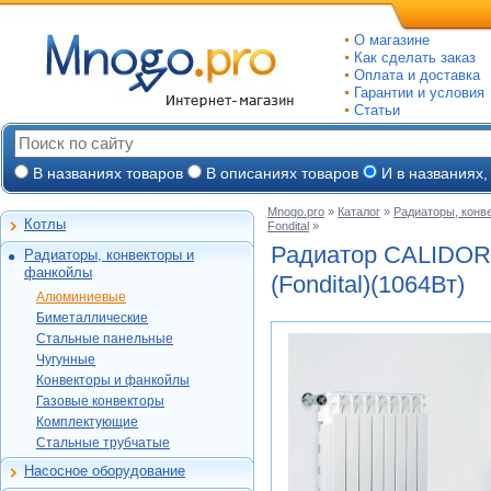
О магазине
Как сделать заказ
Оплата и доставка
Гарантии и условия
Статьи
В названиях товаров
В описаниях товаров
И в названиях,
Mnogo.pro
»
Каталог
»
Радиаторы, конв
Котлы
Fondital
»
Настенные газовые
Радиатор CALIDOR
Радиаторы, конвекторы и
Напольные газовые
Алюминиевые
фанкойлы
(Fondital)(1064Вт)
Электрокотлы
Биметаллические
Алюминиевые
На твердом и
Стальные панельные
Global
Биметаллические
дизельном топливе
Чугунные
Konner
Konner
Стальные панельные
Горелки, надстройки
Purmo
Конвекторы и
Global
Royal Thermo
Чугунные
фанкойлы
Konner
Kermi
Varmega
Конвекторы и фанкойлы
Alcobro
Газовые конвекторы
Etalon
Exemet
Buderus
Газовые конвекторы
Rifar
Alecord
Росс
Комплектующие
Бриз (КЗТО)
Ogint
Комплектующие
МАКТЕРМ
Royal Thermo
МАКТЕРМ
Комплектующие
Стальные трубчатые
Termica
Стальные трубчатые
Луганск
Alcobro
Lammin
КЗТО
Oasis
Насосное оборудование
МАКТЕРМ
Rifar
Циркуляционные
Thermex