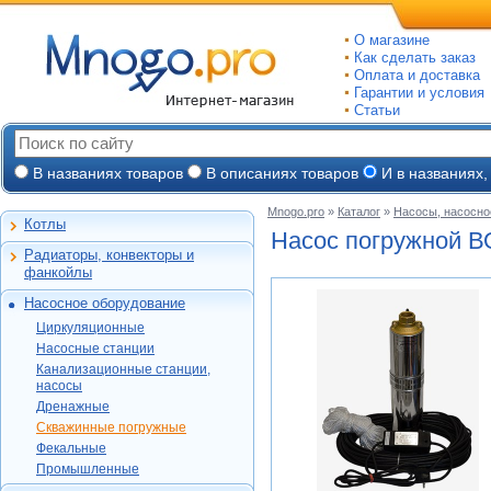
О магазине
Как сделать заказ
Оплата и доставка
Гарантии и условия
Статьи
В названиях товаров
В описаниях товаров
И в названиях,
Mnogo.pro
»
Каталог
»
Насосы, насосно
Котлы
Настенные газовые
Насос погружной 
Радиаторы, конвекторы и
Напольные газовые
Алюминиевые
фанкойлы
Электрокотлы
Биметаллические
Насосное оборудование
На твердом и
Стальные панельные
Циркуляционные
дизельном топливе
Циркуляционные
Чугунные
Насосные станции
Горелки, надстройки
DAB
Насосные станции
Конвекторы и
Канализационные
Jeelex
Wester
Канализационные станции,
фанкойлы
станции, насосы
Grundfos
насосы
DAB
Grundfos
Газовые конвекторы
Дренажные
Дренажные
DAB
Grundfos
Wilo
Комплектующие
Скважинные
DAB
Скважинные погружные
SFA
Kitline
погружные
Aquatech
Стальные трубчатые
DAB
Grundfos
Фекальные
Oasis
Wilo
Фекальные
TAEN
DAB
Водомет
Jeelex
Промышленные
Акватек
Промышленные
Konner
DAB
Джилекс
Jeelex