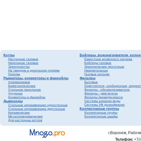
Котлы
Бойлеры, водонагреватели, колон
Настенные газовые
Емкостные косвенного нагрева
Напольные газовые
Бойлеры газовые
Электрокотлы
Электрические проточные
На твердом и дизельном топливе
Накопительные
Горелки
Газовые колонки
Радиаторы, конвекторы и фанкойлы
Фильтры
Алюминиевые
Бытовые
Биметаллические
Осветлители, сорбционные, коррек
Стальные панельные
Фильтры - обезжелезиватели
Чугунные
Фильтры - умягчители
Конвекторы и фанкойлы
Фильтры премиум-класса
Дымоходы
Системы аэрации воды
Системы УФ дезинфекции
Стальные нержавеющие одностенные
Коллекторные группы
Стальные нержавеющие двустенные
Керамические
Коллекторные группы
Металлокерамические
Коллекторные шкафы
Для настенных котлов
г.Воронеж, Рабочи
Телефон:
+7(