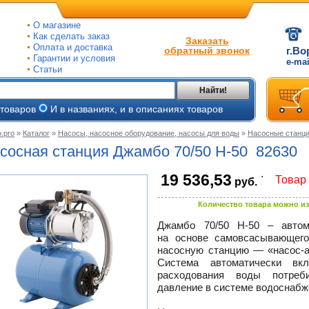
О магазине
Как сделать заказ
Заказать
Оплата и доставка
обратный звонок
г.Во
Гарантии и условия
e-ma
Статьи
Найти!
 товаров
И в названиях, и в описаниях товаров
.pro
»
Каталог
»
Насосы, насосное оборудование, насосы для воды
»
Насосные станц
ые
сосная станция Джамбо 70/50
Н-50
82630
ые
.
19 536,53
Товар 
руб.
ьные
ве
Количество товара можно из
и
йки
Джамбо 70/50
Н-50
– автома
е
на основе самовсасывающего
ры
насосную станцию
— «насос-
Система автоматически в
расходования воды потреб
тые
давление в системе водоснабж