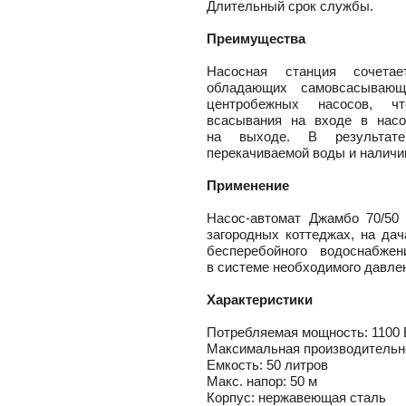
лен
Длительный срок службы.
о
истем
Преимущества
вые
ы и
риалы
Насосная станция сочета
е
обладающих самовсасывающ
ы
центробежных насосов, ч
ss
всасывания на входе в насо
ости
на выходе. В результате
перекачиваемой воды и наличию
мные,
Применение
ика
Насос-автомат
Джамбо 70/5
загородных коттеджах, на да
бесперебойного водоснабже
в системе необходимого давле
Характеристики
Потребляемая мощность: 1100 
ерый
Максимальная производительно
елый
Емкость: 50 литров
Макс. напор: 50 м
ба и
Корпус: нержавеющая сталь