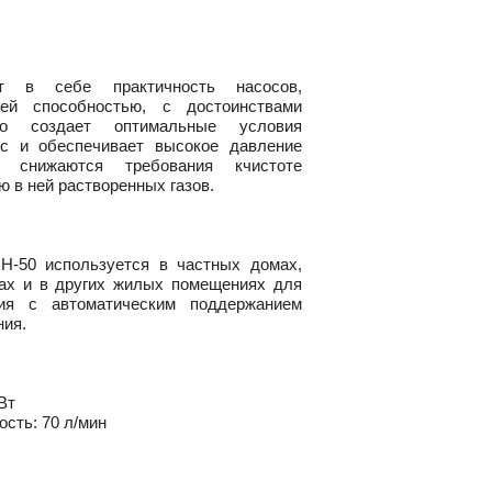
ет в себе практичность насосов,
ей способностью, с достоинствами
то создает оптимальные условия
с и обеспечивает высокое давление
 снижаются требования кчистоте
 в ней растворенных газов.
0
Н-50
используется в частных домах,
чах и в других жилых помещениях для
ния с автоматическим поддержанием
ния.
Вт
сть: 70 л/мин