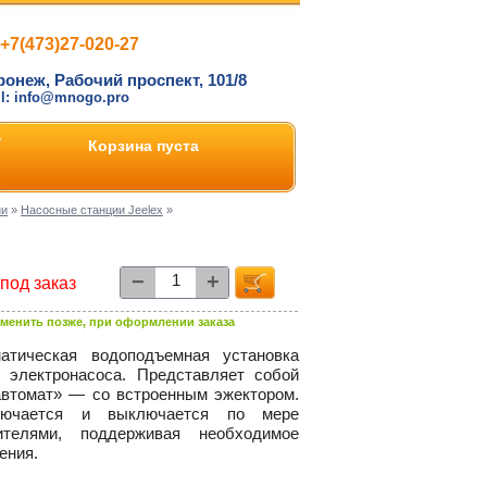
+7(473)27-020-27
ронеж, Рабочий проспект, 101/8
il: info@mnogo.pro
Корзина пуста
ии
»
Насосные станции Jeelex
»
−
+
под заказ
менить позже, при оформлении заказа
тическая водоподъемная установка
 электронасоса. Представляет собой
автомат»
— со встроенным эжектором.
ключается и выключается по мере
ителями, поддерживая необходимое
ения.