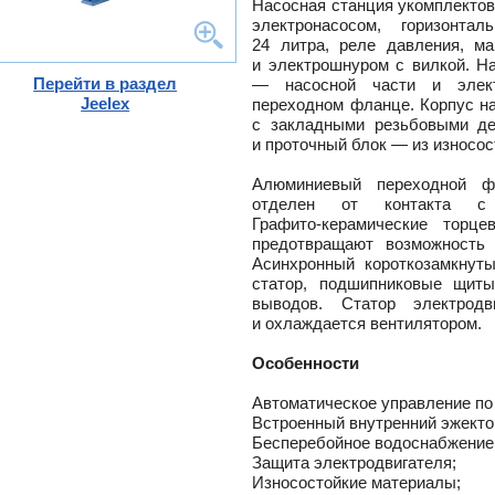
Насосная станция укомплекто
ного
электронасосом, горизонта
24 литра, реле давления, ма
и электрошнуром с вилкой. Н
Перейти в раздел
— насосной части и элект
тлов
Jeelex
переходном фланце. Корпус н
и
с закладными резьбовыми де
и проточный блок — из износос
ры
ели
-
Алюминиевый переходной ф
отделен от контакта с 
ели
Графито-керамические
торцев
ты
предотвращают возможность 
Асинхронный короткозамкнуты
ющие
вых
а
статор, подшипниковые щиты
тры
выводов. Статор электродв
ющие
ды
кафы
и охлаждается вентилятором.
ры
лы
Особенности
и,
дули
-
Автоматическое управление по
и пр.
Встроенный внутренний эжекто
ны
Бесперебойное водоснабжение
Защита электродвигателя;
ые,
Износостойкие материалы;
,