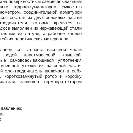
вана поверхностным самовсасывающим
льным гидроаккумулятором емкостью
нометром, соединительной арматурой
асос состоит из двух основных частей
родвигателя, которые крепятся на
асоса выполнен из нержавеющей стали
талями из латуни, а рабочее колесо
тойких пластических материалов.
ланец со стороны насосной части
водой пластмассовой крышкой.
ые самовсасывающиеся уплотнения
внешней утечки из насосной части.
й электродвигатель включает в себя
, короткозамкнутый ротор и коробку
игателя защищен термопротектором
 давлению;
р;
;