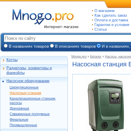
О магазине
Как сделать заказ
Оплата и доставка
Гарантии и условия
Статьи
В названиях товаров
В описаниях товаров
И в названиях,
Mnogo.pro
»
Каталог
»
Насосы, насосно
Котлы
Настенные газовые
Насосная станция 
Радиаторы, конвекторы и
Напольные газовые
Алюминиевые
фанкойлы
Электрокотлы
Биметаллические
Насосное оборудование
На твердом и
Стальные панельные
Циркуляционные
дизельном топливе
Циркуляционные
Чугунные
Насосные станции
Горелки, надстройки
DAB
Насосные станции
Конвекторы и
Канализационные
Jeelex
Wester
Канализационные станции,
фанкойлы
станции, насосы
Grundfos
насосы
DAB
Grundfos
Газовые конвекторы
Дренажные
Дренажные
DAB
Grundfos
Wilo
Комплектующие
Скважинные
DAB
Скважинные погружные
SFA
Kitline
погружные
Aquatech
Стальные трубчатые
DAB
Grundfos
Фекальные
Oasis
Wilo
Фекальные
TAEN
DAB
Водомет
Jeelex
Промышленные
Акватек
Промышленные
Konner
DAB
Джилекс
Jeelex