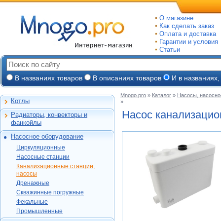
О магазине
Как сделать заказ
Оплата и доставка
Гарантии и условия
Статьи
В названиях товаров
В описаниях товаров
И в названиях,
Mnogo.pro
»
Каталог
»
Насосы, насосно
Котлы
»
Настенные газовые
Насос канализаци
Радиаторы, конвекторы и
Напольные газовые
Алюминиевые
фанкойлы
Электрокотлы
Биметаллические
Насосное оборудование
На твердом и
Стальные панельные
Циркуляционные
дизельном топливе
Циркуляционные
Чугунные
Насосные станции
Горелки, надстройки
DAB
Насосные станции
Конвекторы и
Канализационные
Jeelex
Wester
Канализационные станции,
фанкойлы
станции, насосы
Grundfos
насосы
DAB
Grundfos
Газовые конвекторы
Дренажные
Дренажные
DAB
Grundfos
Wilo
Комплектующие
Скважинные
DAB
Скважинные погружные
SFA
Kitline
погружные
Aquatech
Стальные трубчатые
DAB
Grundfos
Фекальные
Oasis
Wilo
Фекальные
TAEN
DAB
Водомет
Jeelex
Промышленные
Акватек
Промышленные
Konner
DAB
Джилекс
Jeelex