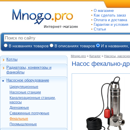
О магазине
Как сделать заказ
Оплата и доставка
Гарантии и условия
Статьи
В названиях товаров
В описаниях товаров
И в названиях,
Mnogo.pro
»
Каталог
»
Насосы, насосно
Котлы
Настенные газовые
Насос
фекально-д
Радиаторы, конвекторы и
Напольные газовые
Алюминиевые
фанкойлы
Электрокотлы
Биметаллические
Насосное оборудование
На твердом и
Стальные панельные
Циркуляционные
дизельном топливе
Циркуляционные
Чугунные
Насосные станции
Горелки, надстройки
DAB
Насосные станции
Конвекторы и
Канализационные
Jeelex
Wester
Канализационные станции,
фанкойлы
станции, насосы
Grundfos
насосы
DAB
Grundfos
Газовые конвекторы
Дренажные
Дренажные
DAB
Grundfos
Wilo
Комплектующие
Скважинные
DAB
Скважинные погружные
SFA
Kitline
погружные
Aquatech
Стальные трубчатые
DAB
Grundfos
Фекальные
Oasis
Wilo
Фекальные
TAEN
DAB
Водомет
Jeelex
Промышленные
Акватек
Промышленные
Konner
DAB
Джилекс
Jeelex