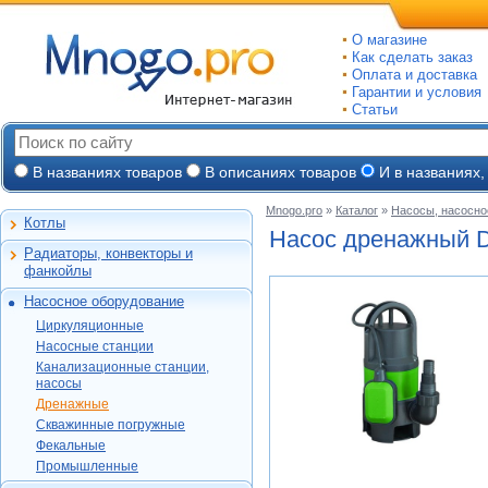
О магазине
Как сделать заказ
Оплата и доставка
Гарантии и условия
Статьи
В названиях товаров
В описаниях товаров
И в названиях,
Mnogo.pro
»
Каталог
»
Насосы, насосно
Котлы
Настенные газовые
Насос дренажный 
Радиаторы, конвекторы и
Напольные газовые
Алюминиевые
фанкойлы
Электрокотлы
Биметаллические
Насосное оборудование
На твердом и
Стальные панельные
Циркуляционные
дизельном топливе
Циркуляционные
Чугунные
Насосные станции
Горелки, надстройки
DAB
Насосные станции
Конвекторы и
Канализационные
Jeelex
Wester
Канализационные станции,
фанкойлы
станции, насосы
Grundfos
насосы
DAB
Grundfos
Газовые конвекторы
Дренажные
Дренажные
DAB
Grundfos
Wilo
Комплектующие
Скважинные
DAB
Скважинные погружные
SFA
Kitline
погружные
Aquatech
Стальные трубчатые
DAB
Grundfos
Фекальные
Oasis
Wilo
Фекальные
TAEN
DAB
Водомет
Jeelex
Промышленные
Акватек
Промышленные
Konner
DAB
Джилекс
Jeelex