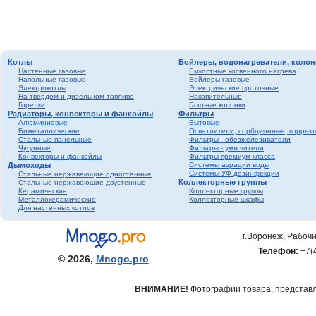
Котлы
Бойлеры, водонагреватели, колон
Настенные газовые
Емкостные косвенного нагрева
Напольные газовые
Бойлеры газовые
Электрокотлы
Электрические проточные
На твердом и дизельном топливе
Накопительные
Горелки
Газовые колонки
Радиаторы, конвекторы и фанкойлы
Фильтры
Алюминиевые
Бытовые
Биметаллические
Осветлители, сорбционные, коррек
Стальные панельные
Фильтры - обезжелезиватели
Чугунные
Фильтры - умягчители
Конвекторы и фанкойлы
Фильтры премиум-класса
Дымоходы
Системы аэрации воды
Системы УФ дезинфекции
Стальные нержавеющие одностенные
Коллекторные группы
Стальные нержавеющие двустенные
Керамические
Коллекторные группы
Металлокерамические
Коллекторные шкафы
Для настенных котлов
г.Воронеж, Рабочи
Телефон:
+7(
© 2026,
Mnogo.pro
ВНИМАНИЕ!
Фотографии товара, представле