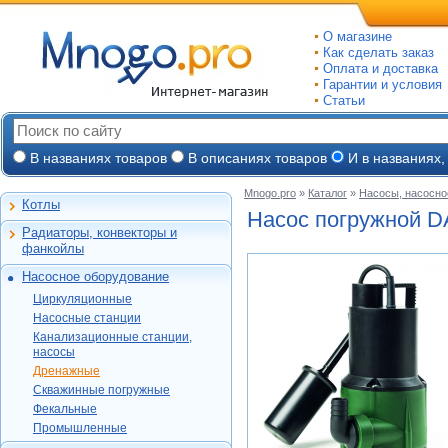
О магазине
Как сделать заказ
Оплата и доставка
Гарантии и условия
Статьи
В названиях товаров
В описаниях товаров
И в названиях,
Mnogo.pro
»
Каталог
»
Насосы, насосно
Котлы
Настенные газовые
Насос погружной D
Радиаторы, конвекторы и
Напольные газовые
Алюминиевые
фанкойлы
Электрокотлы
Биметаллические
Насосное оборудование
На твердом и
Стальные панельные
Циркуляционные
дизельном топливе
Циркуляционные
Чугунные
Насосные станции
Горелки, надстройки
DAB
Насосные станции
Конвекторы и
Канализационные
Jeelex
Wester
Канализационные станции,
фанкойлы
станции, насосы
Grundfos
насосы
DAB
Grundfos
Газовые конвекторы
Дренажные
Дренажные
DAB
Grundfos
Wilo
Комплектующие
Скважинные
DAB
Скважинные погружные
SFA
Kitline
погружные
Aquatech
Стальные трубчатые
DAB
Grundfos
Фекальные
Oasis
Wilo
Фекальные
TAEN
DAB
Водомет
Jeelex
Промышленные
Акватек
Промышленные
Konner
DAB
Джилекс
Jeelex