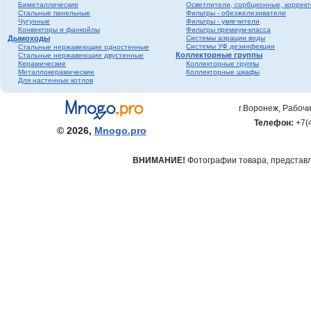
Биметаллические
Осветлители, сорбционные, коррек
Стальные панельные
Фильтры - обезжелезиватели
Чугунные
Фильтры - умягчители
Конвекторы и фанкойлы
Фильтры премиум-класса
Дымоходы
Системы аэрации воды
Системы УФ дезинфекции
Стальные нержавеющие одностенные
Коллекторные группы
Стальные нержавеющие двустенные
Керамические
Коллекторные группы
Металлокерамические
Коллекторные шкафы
Для настенных котлов
г.Воронеж, Рабочи
Телефон:
+7(
© 2026,
Mnogo.pro
ВНИМАНИЕ!
Фотографии товара, представле