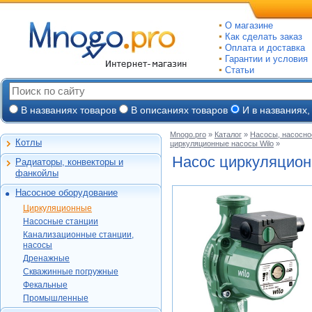
О магазине
Как сделать заказ
Оплата и доставка
Гарантии и условия
Статьи
В названиях товаров
В описаниях товаров
И в названиях,
Mnogo.pro
»
Каталог
»
Насосы, насосно
Котлы
циркуляционные насосы Wilo
»
Настенные газовые
Насос циркуляцио
Радиаторы, конвекторы и
Напольные газовые
Алюминиевые
фанкойлы
Электрокотлы
Биметаллические
Насосное оборудование
На твердом и
Стальные панельные
Циркуляционные
дизельном топливе
Циркуляционные
Чугунные
Насосные станции
Горелки, надстройки
DAB
Насосные станции
Конвекторы и
Канализационные
Jeelex
Wester
Канализационные станции,
фанкойлы
станции, насосы
Grundfos
насосы
DAB
Grundfos
Газовые конвекторы
Дренажные
Дренажные
DAB
Grundfos
Wilo
Комплектующие
Скважинные
DAB
Скважинные погружные
SFA
Kitline
погружные
Aquatech
Стальные трубчатые
DAB
Grundfos
Фекальные
Oasis
Wilo
Фекальные
TAEN
DAB
Водомет
Jeelex
Промышленные
Акватек
Промышленные
Konner
DAB
Джилекс
Jeelex