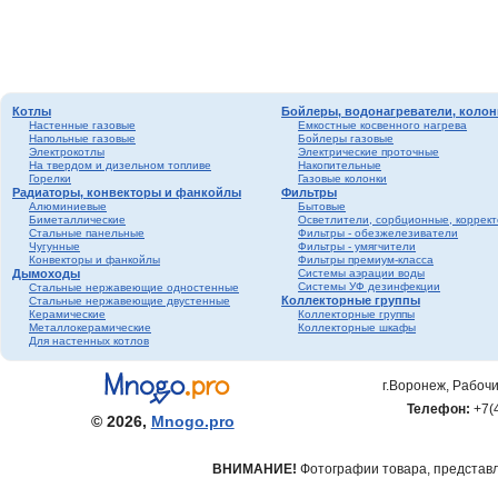
Котлы
Бойлеры, водонагреватели, колон
Настенные газовые
Емкостные косвенного нагрева
Напольные газовые
Бойлеры газовые
Электрокотлы
Электрические проточные
На твердом и дизельном топливе
Накопительные
Горелки
Газовые колонки
Радиаторы, конвекторы и фанкойлы
Фильтры
Алюминиевые
Бытовые
Биметаллические
Осветлители, сорбционные, коррек
Стальные панельные
Фильтры - обезжелезиватели
Чугунные
Фильтры - умягчители
Конвекторы и фанкойлы
Фильтры премиум-класса
Дымоходы
Системы аэрации воды
Системы УФ дезинфекции
Стальные нержавеющие одностенные
Коллекторные группы
Стальные нержавеющие двустенные
Керамические
Коллекторные группы
Металлокерамические
Коллекторные шкафы
Для настенных котлов
г.Воронеж, Рабочи
Телефон:
+7(
© 2026,
Mnogo.pro
ВНИМАНИЕ!
Фотографии товара, представле