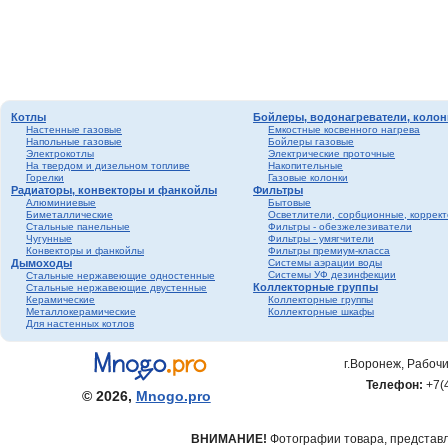
Котлы
Бойлеры, водонагреватели, колон
Настенные газовые
Емкостные косвенного нагрева
Напольные газовые
Бойлеры газовые
Электрокотлы
Электрические проточные
На твердом и дизельном топливе
Накопительные
Горелки
Газовые колонки
Радиаторы, конвекторы и фанкойлы
Фильтры
Алюминиевые
Бытовые
Биметаллические
Осветлители, сорбционные, коррек
Стальные панельные
Фильтры - обезжелезиватели
Чугунные
Фильтры - умягчители
Конвекторы и фанкойлы
Фильтры премиум-класса
Дымоходы
Системы аэрации воды
Системы УФ дезинфекции
Стальные нержавеющие одностенные
Коллекторные группы
Стальные нержавеющие двустенные
Керамические
Коллекторные группы
Металлокерамические
Коллекторные шкафы
Для настенных котлов
г.Воронеж, Рабочи
Телефон:
+7(
© 2026,
Mnogo.pro
ВНИМАНИЕ!
Фотографии товара, представле