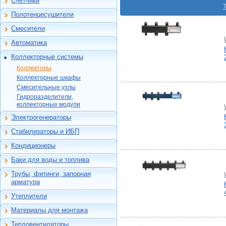
Счетчики
Феррум -
Мембраны
Счетчики воды
Фильтры премиум-
нержавеющие
бытовые
Полотенцесушители
класса
двустенные
Полотенцесушители
Счетчики газа
Системы аэрации
Смесители
Феррум - элементы
бытовые
воды
Смесители
монтажа
Шкафы
Автоматика
Системы УФ
Крафт - нержавеющие
Автоматика бытовых
дезинфекции
Анализаторы газа
одностенные
котельных
Коллекторные системы
Магнитные фильтры
Счетчики воды
Коллекторы
Крафт - нержавеющие
Контроллеры,
Коллекторы
промышленные
двустенные
клапаны и приводы
Коллекторные шкафы
Emmeti
Коллекторные шкафы
Теплосчетчики
Крафт - элементы
Комнатные
Смесительные узлы
Коллекторные шкафы
Tiemme
Смесительные узлы
монтажа
Комплектующие
регуляторы
Гидроразделители,
Luxor
ITAP
Гидроразделители,
Для вентиляции
Манометры,
коллекторные модули
Север
коллекторные модули
Cевер
термометры,
Designsteel
Интерьерные
термоманометры и пр.
МАКТЕРМ
МАКТЕРМ
дымоходы Ferrum
Электрогенераторы
Warme
Электрогенераторы
Редукторы, клапаны
Designsteel
Termica
Мастер-флеш
МАКТЕРМ
Стабилизаторы и ИБП
соленоидные и
Warme
Стабилизаторы
Uni-Fitt
предохранительные,
ALTStream
напряжения
Кондиционеры
воздухоотводчики,
TIM
Pro Aqua
Настенные сплит-
термоголовки
Источники
системы
Баки для воды и топлива
Wester
бесперебойного
Средства
Баки для воды
питания
автоматизации систем
Север
Трубы, фитинги, запорная
Баки для топлива
водоснабжения
Металлопластик
Uni-Fitt
арматура
Системы
Полиэтилен ПНД
Varmega
предотвращения
Утеплители
Сшитый полиэтилен
Для труб и теплого
протечек воды
ELITELINE
пола
Материалы для монтажа
Канализация
Автоматика Danfoss
Антифриз
Универсальная
Сифоны
Группы безопасности
Тепловентиляторы,
теплоизоляция
Инструмент