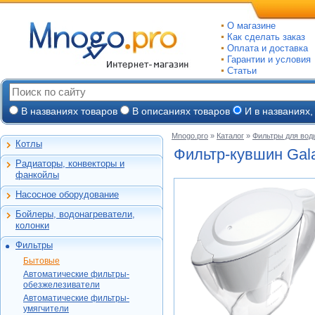
О магазине
Как сделать заказ
Оплата и доставка
Гарантии и условия
Статьи
В названиях товаров
В описаниях товаров
И в названиях,
Mnogo.pro
»
Каталог
»
Фильтры для вод
Котлы
Настенные газовые
Фильтр-кувшин
Gala
Радиаторы, конвекторы и
Напольные газовые
Алюминиевые
фанкойлы
Электрокотлы
Биметаллические
Насосное оборудование
На твердом и
Стальные панельные
Циркуляционные
дизельном топливе
Бойлеры, водонагреватели,
Чугунные
Насосные станции
Горелки, надстройки
Емкостные косвенного
колонки
Конвекторы и
Канализационные
нагрева
фанкойлы
станции, насосы
Фильтры
Бойлеры газовые
Бытовые
Газовые конвекторы
Дренажные
Электрические
Бытовые
Автоматические
Комплектующие
Скважинные
проточные
Новая Вода
Автоматические фильтры-
фильтры-
погружные
Стальные трубчатые
Накопительные
Hydrotech
обезжелезиватели
обезжелезиватели
АКВАПАСКАЛЬ
Фекальные
Автоматические фильтры-
Газовые колонки
Автоматические
Honeywell
Hydrotech
умягчители
Промышленные
фильтры-умягчители