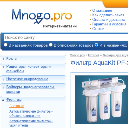
О магазине
Как сделать заказ
Оплата и доставка
Гарантии и условия
Статьи
В названиях товаров
В описаниях товаров
И в названиях,
Mnogo.pro
»
Каталог
»
Фильтры для вод
Котлы
Настенные газовые
Фильтр AquaKit
PF-
Радиаторы, конвекторы и
Напольные газовые
Алюминиевые
фанкойлы
Электрокотлы
Биметаллические
Насосное оборудование
На твердом и
Стальные панельные
Циркуляционные
дизельном топливе
Бойлеры, водонагреватели,
Чугунные
Насосные станции
Горелки, надстройки
Емкостные косвенного
колонки
Конвекторы и
Канализационные
нагрева
фанкойлы
станции, насосы
Фильтры
Бойлеры газовые
Бытовые
Газовые конвекторы
Дренажные
Электрические
Бытовые
Автоматические
Комплектующие
Скважинные
проточные
Новая Вода
Автоматические фильтры-
фильтры-
погружные
Стальные трубчатые
Накопительные
Hydrotech
обезжелезиватели
обезжелезиватели
АКВАПАСКАЛЬ
Фекальные
Автоматические фильтры-
Газовые колонки
Автоматические
Honeywell
Hydrotech
умягчители
Промышленные
фильтры-умягчители