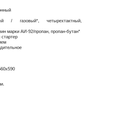
онный
ый / газовый*, четырехтактный,
зин марки
АИ-92/пропан,
пропан-бутан*
й стартер
ием
удительное
560х590
и.