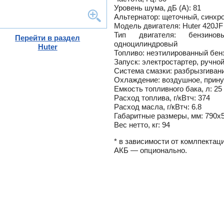
-
Уровень шума, дБ (А): 81
Альтернатор: щеточный, синхр
ели
Модель двигателя: Huter 420JF
ты
Тип двигателя: бензинов
Перейти в раздел
одноцилиндровый
ющие
Huter
вых
а
Топливо: неэтилированный бен
тры
Запуск: электростартер, ручно
ющие
Система смазки: разбрызгиван
ды
кафы
ры
Охлаждение: воздушное, прин
лы
Емкость топливного бака, л: 25
и,
Расход топлива, г/кВтч: 374
дули
Расход масла, г/кВтч: 6.8
-
и пр.
Габаритные размеры, мм: 790х
ны
Вес нетто, кг: 94
ые,
* в зависимости от комлпектаци
,
АКБ — опционально.
лен
о
истем
вые
ы и
риалы
е
ы
ss
ости