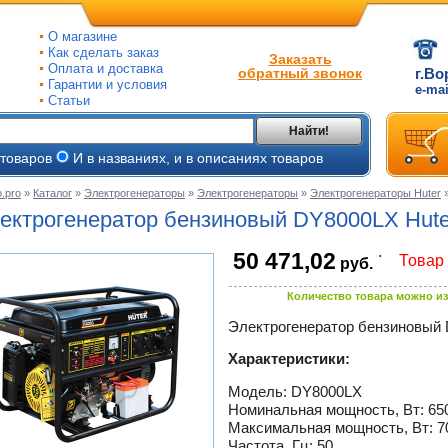
О магазине
Как сделать заказ
Заказать
Оплата и доставка
обратный звонок
г.Во
Гарантии и условия
e-ma
Статьи
Найти!
 товаров
И в названиях, и в описаниях товаров
.pro
»
Каталог
»
Электрогенераторы
»
Электрогенераторы
»
Электрогенераторы Huter
ые
ектрогенератор бензиновый DY8000LX Huter
ые
.
50 471,02
Товар 
руб.
ьные
ве
Количество товара можно из
и
йки
ного
Электрогенератор бензиновый 
е
Характеристики:
ры
тлов
Модель: DY8000LX
тые
и
Номинальная мощность, Вт: 65
Максимальная мощность, Вт: 7
ры
ели
Частота, Гц: 50