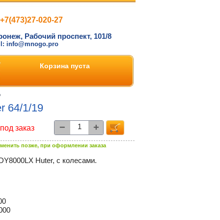
+7(473)27-020-27
ронеж, Рабочий проспект, 101/8
il: info@mnogo.pro
Корзина пуста
»
 64/1/19
−
+
под заказ
менить позже, при оформлении заказа
DY8000LX Huter, с колесами.
00
000