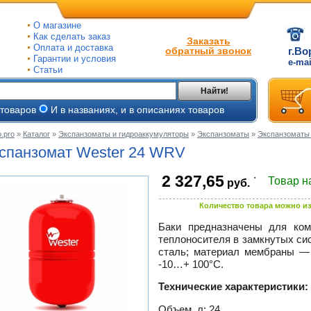
О магазине
Как сделать заказ
Заказать
Оплата и доставка
обратный звонок
г.Во
Гарантии и условия
e-ma
Статьи
Найти!
 товаров
И в названиях, и в описаниях товаров
.pro
»
Каталог
»
Экспанзоматы и гидроаккумуляторы
»
Экспанзоматы
»
Экспанзоматы
ые
спанзомат Wester 24 WRV
ые
.
2 327,65
Товар н
руб.
ьные
ве
Количество товара можно из
и
йки
ного
Баки предназначены для ком
е
теплоносителя в замкнутых си
ры
сталь; материал мембраны —
-
10…+
100°С.
тлов
тые
и
Технические характеристики:
ры
ели
Объем, л: 24