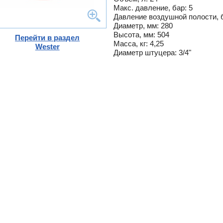
-
Макс. давление, бар: 5
Давление воздушной полости, б
G
Диаметр, мм: 280
ты
Высота, мм: 504
Перейти в раздел
Масса, кг: 4,25
ющие
Wester
ели
Диаметр штуцера: 3/4"
тры
ющие
вых
а
ды
кафы
ры
лы
и,
дули
-
и пр.
ны
ые,
,
лен
о
истем
вые
ы и
риалы
е