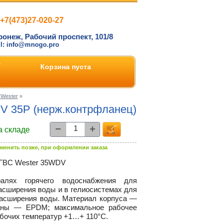
+7(473)27-020-27
ронеж, Рабочий проспект, 101/8
il: info@mnogo.pro
Корзина пуста
 Wester
»
V 35P (нерж.контрфланец)
−
+
а складе
менить позже, при оформлении заказа
 ГВС Wester 35WDV
алях горячего водоснабжения для
асширения воды и в гелиосистемах для
расширения воды. Материал корпуса —
раны — EPDM; максимальное рабочее
абочих температур +1…+ 110°С.