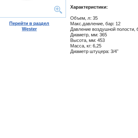
-
Характеристики:
G
ты
Объем, л: 35
Перейти в раздел
Макс.давление, бар: 12
ющие
Wester
Давление воздушной полости, б
ели
Диаметр, мм: 365
тры
ющие
Высота, мм: 453
Масса, кг: 6,25
вых
а
Диаметр штуцера: 3/4"
ды
кафы
ры
лы
и,
дули
-
и пр.
ны
ые,
,
лен
о
истем
вые
ы и
риалы
е