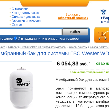
О магазине
Как сделать заказ
Заказать
Оплата и доставка
обратный звонок
г.Во
Гарантии и условия
e-ma
Статьи
Найти!
 товаров
И в названиях, и в описаниях товаров
.pro
»
Каталог
»
Экспанзоматы и гидроаккумуляторы
»
Экспанзоматы
»
Экспанзоматы
ые
мбранный бак для системы ГВС Wester WD
ые
.
6 054,83
Товар н
руб.
ьные
ве
Количество товара можно из
и
йки
ного
Мембранный бак для системы
е
ры
Баки применяют в магистр
компенсации температурного р
тлов
компенсации температурного 
тые
и
нерж.сталь; материал мемб
давление – 12 бар, диапазон р
ры
ели