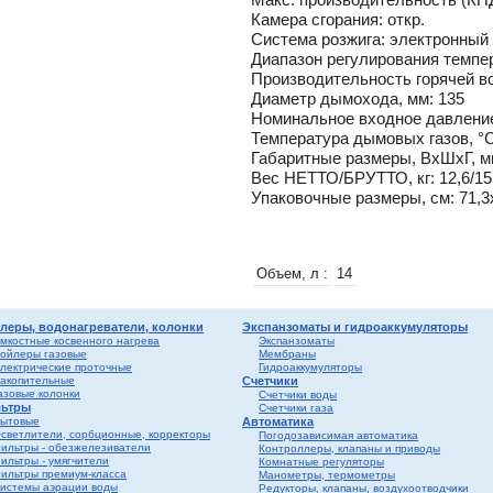
Камера сгорания: откр.
Система розжига: электронный
Диапазон регулирования темпер
Производительность горячей во
Диаметр дымохода, мм: 135
Номинальное входное давление 
Температура дымовых газов, °C
Габаритные размеры, ВхШхГ, м
Вес НЕТТО/БРУТТО, кг: 12,6/15
Упаковочные размеры, см: 71,3
Объем, л :
14
леры, водонагреватели, колонки
Экспанзоматы и гидроаккумуляторы
мкостные косвенного нагрева
Экспанзоматы
ойлеры газовые
Мембраны
лектрические проточные
Гидроаккумуляторы
акопительные
Счетчики
азовые колонки
Счетчики воды
ьтры
Счетчики газа
ытовые
Автоматика
светлители, сорбционные, корректоры
Погодозависимая автоматика
ильтры - обезжелезиватели
Контроллеры, клапаны и приводы
ильтры - умягчители
Комнатные регуляторы
ильтры премиум-класса
Манометры, термометры
истемы аэрации воды
Редукторы, клапаны, воздухоотводчики