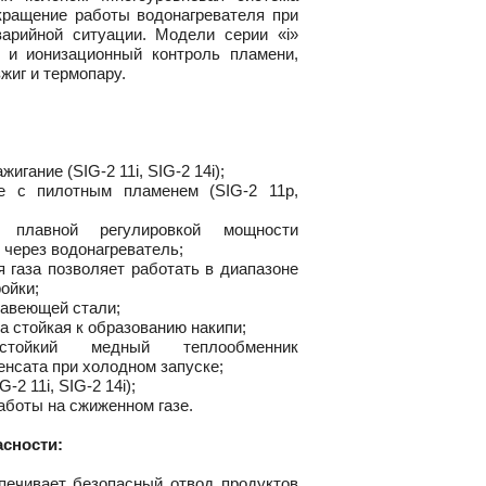
екращение работы водонагревателя при
варийной ситуации. Модели серии «i»
 и ионизационный контроль пламени,
жиг и термопару.
ажигание
(SIG-2
11i,
SIG-2
14i);
ние с пилотным пламенем
(SIG-2
11p,
 плавной регулировкой мощности
 через водонагреватель;
 газа позволяет работать в диапазоне
ойки;
жавеющей стали;
а стойкая к образованию накипи;
остойкий медный теплообменник
енсата при холодном запуске;
IG-2
11i,
SIG-2
14i);
аботы на сжиженном газе.
асности:
спечивает безопасный отвод продуктов