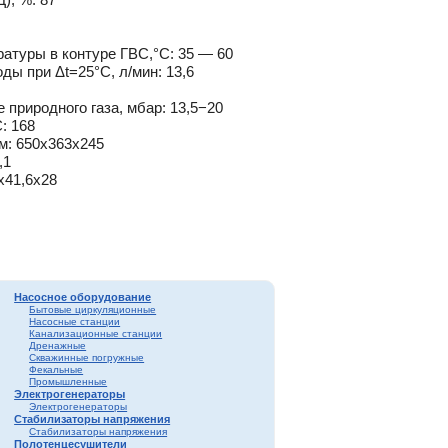
атуры в контуре ГВС,°C: 35 — 60
ды при Δt=25°C, л/мин: 13,6
природного газа, мбар: 13,5−20
: 168
м: 650х363х245
,1
х41,6х28
Насосное оборудование
Бытовые циркуляционные
Насосные станции
Канализационные станции
Дренажные
Скважинные погружные
Фекальные
Промышленные
Электрогенераторы
Электрогенераторы
Стабилизаторы напряжения
Стабилизаторы напряжения
Полотенцесушители