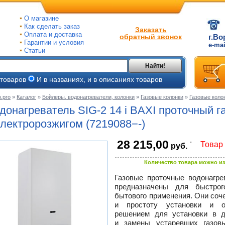
О магазине
Как сделать заказ
Заказать
Оплата и доставка
обратный звонок
г.Во
Гарантии и условия
e-ma
Статьи
Найти!
 товаров
И в названиях, и в описаниях товаров
.pro
»
Каталог
»
Бойлеры, водонагреватели, колонки
»
Газовые колонки
»
Газовые колон
ые
донагреватель
SIG-2
14 i BAXI проточный 
ые
электророзжигом
(7219088−-)
.
28 215,00
ьные
Товар 
руб.
ве
и
йки
ного
Количество товара можно из
е
Газовые проточные водонагре
ры
предназначены для быстрог
бытового применения. Они соч
тые
и простоту установки и о
решением для установки в 
и замены устаревших газовы