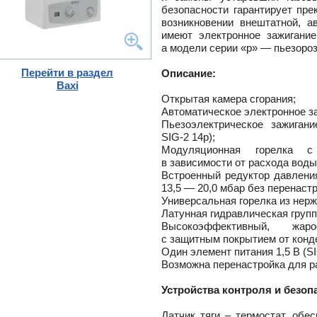
безопасности гарантирует пр
возникновении внештатной, а
тлов
имеют электронное зажигание
и
а модели серии «p» — пьезороз
ры
ели
Перейти в раздел
Описание:
-
Baxi
ели
Открытая камера сгорания;
ты
Автоматическое электронное з
Пьезоэлектрическое зажига
ющие
вых
SIG-2
14p);
а
Модуляционная горелка с
тры
ющие
в зависимости от расхода воды
ды
кафы
ры
Встроенный редуктор давления
лы
13,5 — 20,0 мбар без перенастр
и,
Универсальная горелка из нер
дули
Латунная гидравлическая групп
-
Высокоэффективный, жар
и пр.
с защитным покрытием от конд
ны
Один элемент питания 1,5
В (S
ые,
Возможна перенастройка для р
,
лен
о
Устройства контроля и безоп
истем
Датчик тяги – термостат, обе