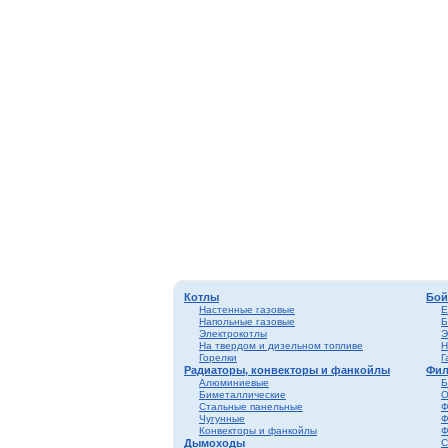
Котлы
Бой
Настенные газовые
Е
Напольные газовые
Б
Электрокотлы
Э
На твердом и дизельном топливе
Н
Горелки
Г
Радиаторы, конвекторы и фанкойлы
Фил
Алюминиевые
Б
Биметаллические
О
Стальные панельные
Ф
Чугунные
Ф
Конвекторы и фанкойлы
Ф
Дымоходы
С