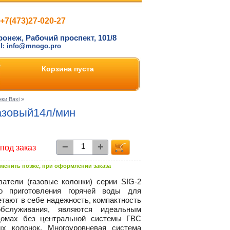
+7(473)27-020-27
ронеж, Рабочий проспект, 101/8
il: info@mnogo.pro
Корзина пуста
ки Baxi
»
газовый14л/мин
−
+
под заказ
менить позже, при оформлении заказа
ватели (газовые колонки) серии
SIG-2
о приготовления горячей воды для
етают в себе надежность, компактность
бслуживания, являются идеальным
домах без центральной системы ГВС
х колонок. Многоуровневая система