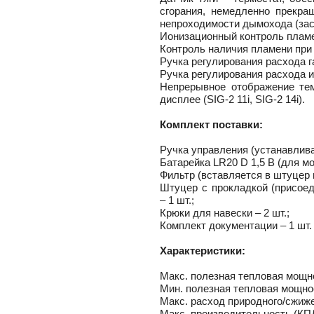
вые
ы и
сгорания, немедленно прекра
риалы
е
непроходимости дымохода (зас
ы
Ионизационный контроль плам
Контроль наличия пламени пр
ss
Ручка регулирования расхода г
ости
Ручка регулирования расхода 
Непрерывное отображение те
мные,
дисплее
(SIG-2
11i,
SIG-2
14i).
ика
Комплект поставки:
Ручка управления (устанавлива
Батарейка LR20 D 1,5 В (для мод
Фильтр (вставляется в штуцер н
Штуцер с прокладкой (присоед
– 1 шт.;
Крюки для навески – 2 шт.;
ерый
Комплект документации – 1 шт.
елый
Характеристики:
ба и
Макс. полезная тепловая мощно
Мин. полезная тепловая мощнос
Макс. расход природного/сжиженн
Макс. производительность (КПД