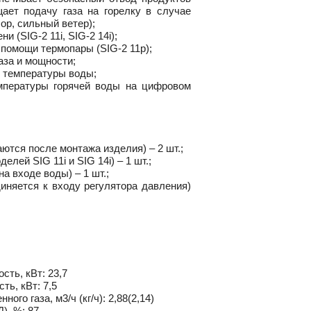
щает подачу газа на горелку в случае
ор, сильный ветер);
ени
(SIG-2
11i,
SIG-2
14i);
и помощи термопары
(SIG-2
11p);
аза и мощности;
и температуры воды;
мпературы горячей воды на цифровом
ются после монтажа изделия) – 2 шт.;
елей SIG 11i и SIG 14i) – 1 шт.;
а входе воды) – 1 шт.;
иняется к входу регулятора давления)
сть, кВт: 23,7
ть, кВт: 7,5
ого газа, м3/ч (кг/ч): 2,88(2,14)
), %: 87