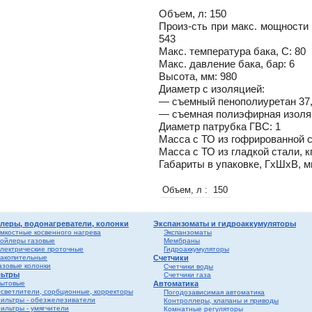
вые
ы и
Объем, л: 150
риалы
е
Произ-сть
при макс. мощности Т
ы
543
ss
Макс. температура бака, С: 80
Макс. давление бака, бар: 6
ости
Высота, мм: 980
Диаметр с изоляцией:
мные,
— съемный пенополиуретан 37,
— съемная полиэфирная изоляц
ика
Диаметр патрубка ГВС: 1
Масса с ТО из гофрированной ст
Масса с ТО из гладкой стали, кг
Габариты в упаковке, ГхШхВ, м
Объем, л :
150
ерый
леры, водонагреватели, колонки
Экспанзоматы и гидроаккумуляторы
мкостные косвенного нагрева
Экспанзоматы
елый
ойлеры газовые
Мембраны
лектрические проточные
Гидроаккумуляторы
акопительные
Счетчики
ба и
азовые колонки
Счетчики воды
ьтры
Счетчики газа
ытовые
Автоматика
светлители, сорбционные, корректоры
Погодозависимая автоматика
ильтры - обезжелезиватели
Контроллеры, клапаны и приводы
ильтры - умягчители
Комнатные регуляторы