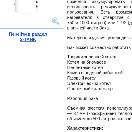
позволяя аккумулировать
использовать рециркуляц
тлов
пользования. Есть возмож
и
нагревателя в отверстие с
750 и 1000 литров) или 1 1/2 
ры
ели
в нижней части бака.
-
Перейти в раздел
Материал изделия: углеродист
S-TANK
ели
ты
Бак может совместно работать
ющие
вых
Твердотопливный котел
а
Котел на биомассе
тры
ющие
Пеллетный котел
ды
кафы
ры
Камин с водяной рубашкой
лы
Газовый котел
и,
Электрический котел
дули
Солнечный коллектор
-
и пр.
Изоляция бака
ны
Съемная жесткая пенополиур
ые,
— 37 мм (коэффициент теплоп
,
лен
объемом до 500 литров включи
о
Характеристики:
истем