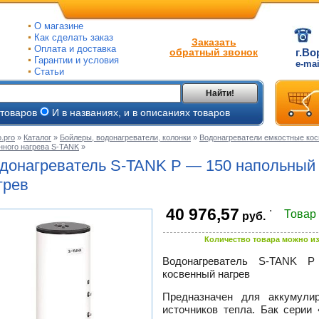
О магазине
Как сделать заказ
Заказать
Оплата и доставка
обратный звонок
г.Во
Гарантии и условия
e-ma
Статьи
Найти!
 товаров
И в названиях, и в описаниях товаров
.pro
»
Каталог
»
Бойлеры, водонагреватели, колонки
»
Водонагреватели емкостные кос
нного нагрева S-TANK
»
ые
донагреватель
S-TANK
Р — 150 напольный 
ые
грев
ьные
.
ве
40 976,57
Товар
руб.
и
йки
ного
е
Количество товара можно из
ры
Водонагреватель
S-TANK
Р —
косвенный нагрев
тые
Предназначен для аккумули
источников тепла. Бак серии