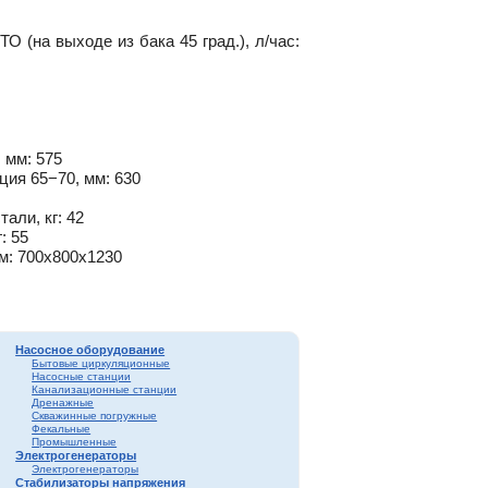
О (на выходе из бака 45 град.), л/час:
 мм: 575
ия 65−70, мм: 630
али, кг: 42
: 55
м: 700х800х1230
Насосное оборудование
Бытовые циркуляционные
Насосные станции
Канализационные станции
Дренажные
Скважинные погружные
Фекальные
Промышленные
Электрогенераторы
Электрогенераторы
Стабилизаторы напряжения