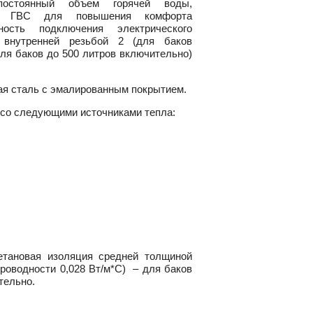
 постоянный объем горячей воды,
ию ГВС для повышения комфорта
ность подключения электрического
 внутренней резьбой 2 (для баков
(для баков до 500 литров включительно)
ая сталь с эмалированным покрытием.
 со следующими источниками тепла:
етановая изоляция средней толщиной
роводности 0,028 Вт/м*С) – для баков
тельно.