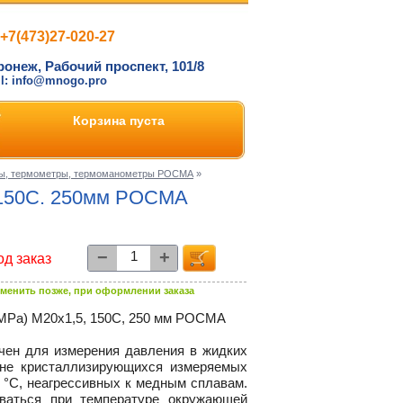
+7(473)27-020-27
ронеж, Рабочий проспект, 101/8
il: info@mnogo.pro
Корзина пуста
ы, термометры, термоманометры РОСМА
»
.150С. 250мм РОСМА
−
+
од заказ
менить позже, при оформлении заказа
МРа) М20х1,5, 150С, 250 мм РОСМА
чен для измерения давления в жидких
 не кристаллизирующихся измеряемых
0 °C, неагрессивных к медным сплавам.
ваться при температуре окружающей