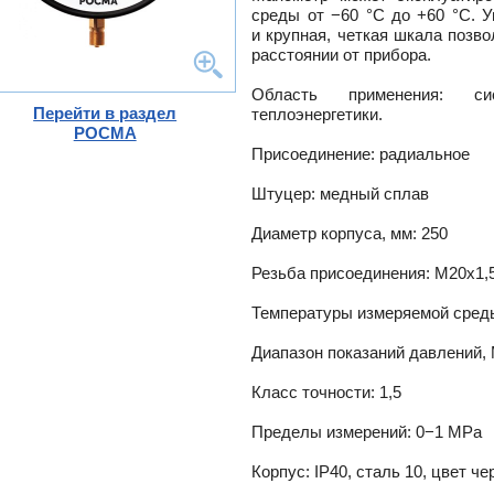
среды от −60 °C до +60 °C. 
-
и крупная, четкая шкала позв
ели
расстоянии от прибора.
ты
Область применения: си
ющие
вых
а
Перейти в раздел
теплоэнергетики.
тры
РОСМА
ющие
Присоединение: радиальное
ды
Штуцер: медный сплав
Диаметр корпуса, мм: 250
и пр.
Резьба присоединения: М20х1,
ны
ые,
Температуры измеряемой среды
,
Диапазон показаний давлений,
истем
Класс точности: 1,5
Пределы измерений: 0−1 MPa
ss
Корпус: IP40, сталь 10, цвет ч
ости