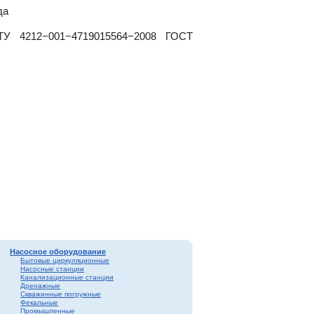
да
 ТУ 4212−001−4719015564−2008 ГОСТ
Насосное оборудование
Бытовые циркуляционные
Насосные станции
Канализационные станции
Дренажные
Скважинные погружные
Фекальные
Промышленные