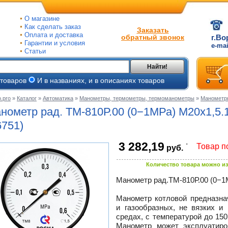
О магазине
Как сделать заказ
Заказать
Оплата и доставка
обратный звонок
г.Во
Гарантии и условия
e-ma
Статьи
Найти!
 товаров
И в названиях, и в описаниях товаров
.pro
»
Каталог
»
Автоматика
»
Манометры, термометры, термоманометры
»
Манометр
ые
нометр рад.
ТМ-810Р.00
(0−1МРа) М20х1,5
ые
6751)
.
3 282,19
ьные
Товар п
руб.
ве
и
йки
ного
Количество товара можно из
е
Манометр
рад.ТМ-810Р.00
(0−1
ры
тлов
Манометр котловой предназна
тые
и
и газообразных, не вязких и
средах, с температурой до 15
ры
ели
Манометр может эксплуатиро