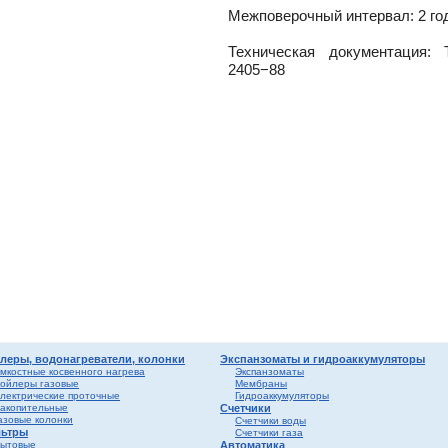
ика
Межповерочный интервал: 2 го
Техническая документация:
кафы
ры
2405−88
лы
ика
и,
дули
-
лен
о
вые
ы и
риалы
е
ы
леры, водонагреватели, колонки
Экспанзоматы и гидроаккумуляторы
мкостные косвенного нагрева
Экспанзоматы
ойлеры газовые
Мембраны
лектрические проточные
Гидроаккумуляторы
мные,
акопительные
Счетчики
азовые колонки
Счетчики воды
ьтры
Счетчики газа
ытовые
Автоматика