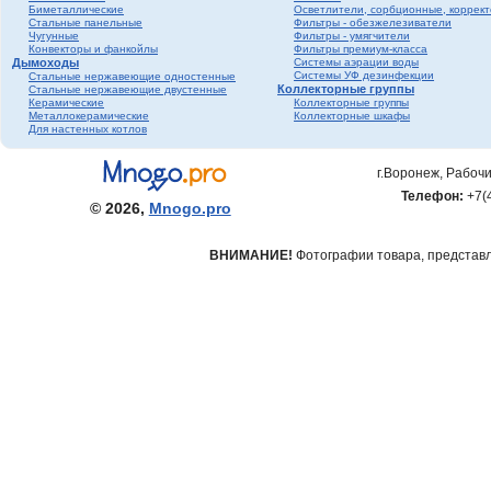
Биметаллические
Осветлители, сорбционные, коррек
фитинги ПНД
Стальные панельные
Фильтры - обезжелезиватели
Трубопроводная
Чугунные
Фильтры - умягчители
Конвекторы и фанкойлы
Фильтры премиум-класса
арматура Valtec
Дымоходы
Системы аэрации воды
Черный металл
Системы УФ дезинфекции
Стальные нержавеющие одностенные
Коллекторные группы
Стальные нержавеющие двустенные
Теплый пол
Керамические
Коллекторные группы
Металлокерамические
Коллекторные шкафы
Метизы
Для настенных котлов
Полипропилен серый
Полипропилен белый
г.Воронеж, Рабочи
Гофрированная
Телефон:
+7(
нержавеющая труба и
© 2026,
Mnogo.pro
фитинги
ВНИМАНИЕ!
Фотографии товара, представле