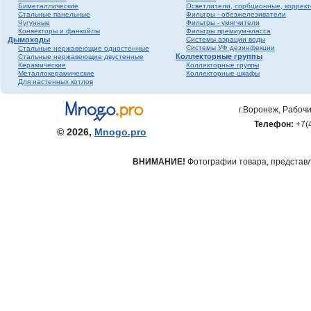
Биметаллические
Осветлители, сорбционные, коррек
фитинги ПНД
Стальные панельные
Фильтры - обезжелезиватели
Трубопроводная
Чугунные
Фильтры - умягчители
Конвекторы и фанкойлы
Фильтры премиум-класса
арматура Valtec
Дымоходы
Системы аэрации воды
Черный металл
Системы УФ дезинфекции
Стальные нержавеющие одностенные
Коллекторные группы
Стальные нержавеющие двустенные
Теплый пол
Керамические
Коллекторные группы
Металлокерамические
Коллекторные шкафы
Метизы
Для настенных котлов
Полипропилен серый
Полипропилен белый
г.Воронеж, Рабочи
Гофрированная
Телефон:
+7(
нержавеющая труба и
© 2026,
Mnogo.pro
фитинги
ВНИМАНИЕ!
Фотографии товара, представле