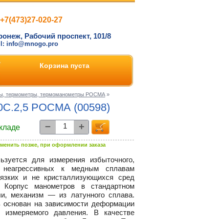
+7(473)27-020-27
ронеж, Рабочий проспект, 101/8
il: info@mnogo.pro
Корзина пуста
ы, термометры, термоманометры РОСМА
»
0C.2,5 РОСМА (00598)
−
+
складе
менить позже, при оформлении заказа
ьзуется для измерения избыточного,
я неагресcивных к медным сплавам
вязких и не кристаллизующихся сред
 Корпус манометров в стандартном
и, механизм — из латунного сплава.
 основан на зависимости деформации
т измеряемого давления. В качестве