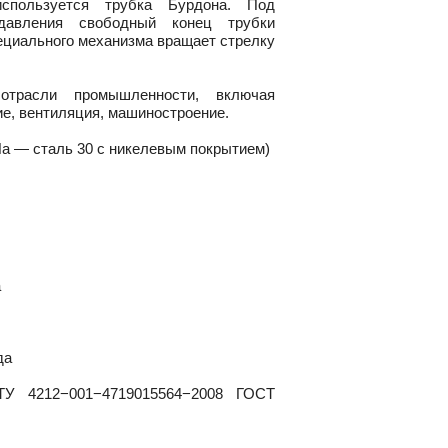
используется трубка Бурдона. Под
 давления свободный конец трубки
ециального механизма вращает стрелку
отрасли промышленности, включая
е, вентиляция, машиностроение.
а — сталь 30 с никелевым покрытием)
a
да
 ТУ 4212−001−4719015564−2008 ГОСТ