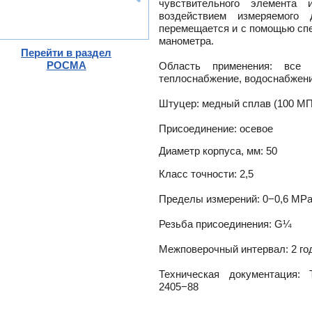
чувствительного элемента 
-
воздействием измеряемого
ели
перемещается и с помощью сп
ты
манометра.
Перейти в раздел
ющие
РОСМА
вых
Область применения: все 
а
теплоснабжение, водоснабжени
тры
ющие
ды
Штуцер: медный сплав (100 МП
Присоединение: осевое
Диаметр корпуса, мм: 50
и пр.
ны
Класс точности: 2,5
ые,
Пределы измерений: 0−0,6 MP
,
Резьба присоединения: G¼
истем
Межповерочный интервал: 2 го
Техническая документация:
2405−88
ss
ости