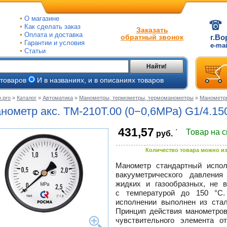
О магазине
Как сделать заказ
Заказать
Оплата и доставка
обратный звонок
г.Во
Гарантии и условия
e-ma
Статьи
Найти!
 товаров
И в названиях, и в описаниях товаров
.pro
»
Каталог
»
Автоматика
»
Манометры, термометры, термоманометры
»
Манометр
ые
нометр акс.
ТМ-210Т.00
(0−0,6МРа) G1/4.15
ые
.
431,57
Товар на 
руб.
ьные
ве
Количество товара можно из
и
йки
ного
Манометр стандартный испол
е
вакууметрического давлени
ры
жидких и газообразных, не 
с температурой до 150 °C.
тлов
исполнении выполнен из стал
тые
и
Принцип действия манометров
чувствительного элемента о
ры
ели