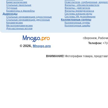
Биметаллические
Осветлители, сорбционные, коррек
фитинги ПНД
Стальные панельные
Фильтры - обезжелезиватели
Трубопроводная
Чугунные
Фильтры - умягчители
Конвекторы и фанкойлы
Фильтры премиум-класса
арматура Valtec
Дымоходы
Системы аэрации воды
Черный металл
Системы УФ дезинфекции
Стальные нержавеющие одностенные
Коллекторные группы
Стальные нержавеющие двустенные
Теплый пол
Керамические
Коллекторные группы
Металлокерамические
Коллекторные шкафы
Метизы
Для настенных котлов
Полипропилен серый
Полипропилен белый
г.Воронеж, Рабочи
Гофрированная
Телефон:
+7(
нержавеющая труба и
© 2026,
Mnogo.pro
фитинги
ВНИМАНИЕ!
Фотографии товара, представле