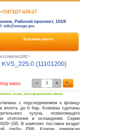
+7(473)27-020-27
ронеж, Рабочий проспект, 101/8
il: info@mnogo.pro
Корзина пуста
ны и приводы ESBE
»
 KVS_225,0 (11101200)
−
+
под заказ
менить позже, при оформлении заказа
клапаны с подсоединением к фланцу
а вплоть до 6 бар. Клапаны сделаны
дительного чугуна, позволяющего
ах отопления и охлаждения. Серия
DN20−150. В комплект поставки входит
й трубы PN6. Клапан прекрасно