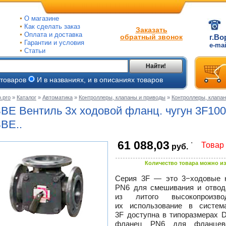
О магазине
Как сделать заказ
Заказать
Оплата и доставка
обратный звонок
г.Во
Гарантии и условия
e-ma
Статьи
Найти!
 товаров
И в названиях, и в описаниях товаров
.pro
»
Каталог
»
Автоматика
»
Контроллеры, клапаны и приводы
»
Контроллеры, клапа
ые
BE Вентиль 3х ходовой фланц. чугун 3F100
ые
BE..
.
61 088,03
ьные
Товар 
руб.
ве
и
йки
ного
Количество товара можно из
е
Серия 3F — это 3−ходовые 
ры
PN6 для смешивания и отвод
тлов
из литого высокопроизво
тые
и
их использование в систем
3F доступна в типоразмерах 
ры
ели
фланец PN6 для фланцево