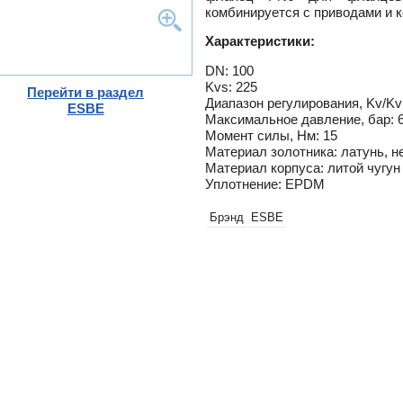
комбинируется с приводами и 
-
ели
Характеристики:
ты
DN: 100
ющие
вых
Kvs: 225
а
Перейти в раздел
Диапазон регулирования, Kv/Kv
тры
ESBE
ющие
Максимальное давление, бар: 
ды
Момент силы, Нм: 15
Материал золотника: латунь, 
Материал корпуса: литой чугун
Уплотнение: EPDM
и пр.
Брэнд
ESBE
ны
ые,
,
истем
ss
ости