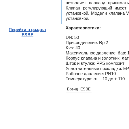
позволяет клапану принимат
-
Клапан регулирующий имеет 
ели
установкой. Модели клапана 
ты
установкой.
ющие
вых
Характеристики:
а
Перейти в раздел
тры
ESBE
ющие
DN: 50
ды
Присоединение: Rp 2
Kvs: 40
Максимальное давление, бар: 
Корпус клапана и золотник: л
Шток и втулка: PPS композит
и пр.
Уплотнительные прокладки: E
ны
Рабочее давление: PN10
Температура: от – 10 до + 110
ые,
,
Брэнд
ESBE
истем
ss
ости