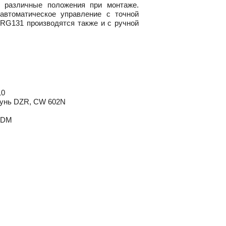
ь различные положения при монтаже.
автоматическое управление с точной
VRG131 производятся также и с ручной
10
атунь DZR, CW 602N
PDM