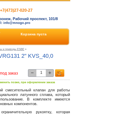
+7(473)27-020-27
ронеж, Рабочий проспект, 101/8
il: info@mnogo.pro
Корзина пуста
ны и приводы ESBE
»
 VRG131 2" KVS_40,0
−
+
под заказ
менить позже, при оформлении заказа
ой смесительный клапан для работы
циального латунного сплава, который
спользование. В комплекте имеются
новных компонентов.
раничительную рукоятку, которая