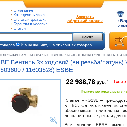
О магазине
Как сделать заказ
Заказать
Оплата и доставка
обратный звонок
г.Во
Гарантии и условия
e-ma
Статьи
Найти!
 товаров
И в названиях, и в описаниях товаров
.pro
»
Каталог
»
Автоматика
»
Контроллеры, клапаны и приводы
»
Контроллеры, клапа
ые
BE Вентиль 3х ходовой (вн.резьба/латунь)
ые
1603600 / 11603628) ESBE
.
22 938,78
ьные
Товар 
руб.
ве
и
йки
ного
Количество товара можно из
е
Клапан VRG131 – трёхходов
ры
в ГВС. Он изготовлен из спе
тлов
обеспечивает длительное и
тые
и
дополнительные детали для ос
ры
Все модели EBSE имеют ог
ели